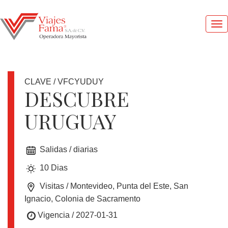
Me
pri
CLAVE / VFCYUDUY
DESCUBRE
URUGUAY
1
DOLAR
=
Salidas / diarias
17.4
MXN
10 Dias
Visitas / Montevideo, Punta del Este, San
OFERTAS
Ignacio, Colonia de Sacramento
Vigencia / 2027-01-31