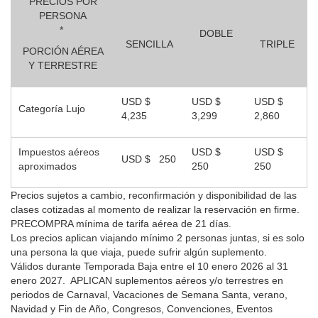
PRECIOS POR
PERSONA
*
DOBLE
SENCILLA
TRIPLE
PORCIÓN AÉREA
Y TERRESTRE
USD $
USD $
USD $
Categoría Lujo
4,235
3,299
2,860
Impuestos aéreos
USD $
USD $
USD $ 250
aproximados
250
250
Precios sujetos a cambio, reconfirmación y disponibilidad de las
clases cotizadas al momento de realizar la reservación en firme.
PRECOMPRA mínima de tarifa aérea de 21 días
.
Los precios aplican viajando mínimo 2 personas juntas, si es solo
una persona la que viaja, puede sufrir algún suplemento.
Válidos durante Temporada Baja entre el 10 enero 2026 al 31
enero 2027. APLICAN
suplementos aéreos y/o terrestres en
periodos de Carnaval, Vacaciones de Semana Santa, verano,
Navidad y Fin de Año, Congresos, Convenciones, Eventos