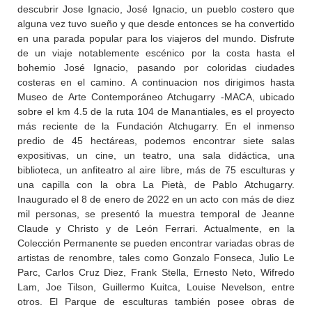
descubrir Jose Ignacio, José Ignacio, un pueblo costero que
alguna vez tuvo sueño y que desde entonces se ha convertido
en una parada popular para los viajeros del mundo. Disfrute
de un viaje notablemente escénico por la costa hasta el
bohemio José Ignacio, pasando por coloridas ciudades
costeras en el camino. A continuacion nos dirigimos hasta
Museo de Arte Contemporáneo Atchugarry -MACA, ubicado
sobre el km 4.5 de la ruta 104 de Manantiales, es el proyecto
más reciente de la Fundación Atchugarry. En el inmenso
predio de 45 hectáreas, podemos encontrar siete salas
expositivas, un cine, un teatro, una sala didáctica, una
biblioteca, un anfiteatro al aire libre, más de 75 esculturas y
una capilla con la obra La Pietà, de Pablo Atchugarry.
Inaugurado el 8 de enero de 2022 en un acto con más de diez
mil personas, se presentó la muestra temporal de Jeanne
Claude y Christo y de León Ferrari. Actualmente, en la
Colección Permanente se pueden encontrar variadas obras de
artistas de renombre, tales como Gonzalo Fonseca, Julio Le
Parc, Carlos Cruz Diez, Frank Stella, Ernesto Neto, Wifredo
Lam, Joe Tilson, Guillermo Kuitca, Louise Nevelson, entre
otros. El Parque de esculturas también posee obras de