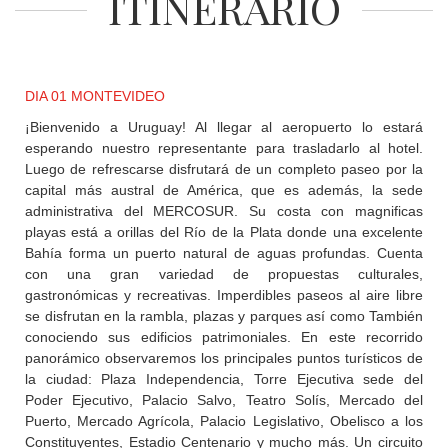
ITINERARIO
+
DESTINOS
DIA 01 MONTEVIDEO
CONTACTO
¡Bienvenido a Uruguay! Al llegar al aeropuerto lo estará
esperando nuestro representante para trasladarlo al hotel.
Luego de refrescarse disfrutará de un completo paseo por la
REGISTRO
capital más austral de América, que es además, la sede
AGENCIAS
administrativa del MERCOSUR. Su costa con magnificas
playas está a orillas del Río de la Plata donde una excelente
Bahía forma un puerto natural de aguas profundas. Cuenta
SISTEMA
con una gran variedad de propuestas culturales,
DE
gastronómicas y recreativas. Imperdibles paseos al aire libre
AGENCIAS
se disfrutan en la rambla, plazas y parques así como También
conociendo sus edificios patrimoniales. En este recorrido
panorámico observaremos los principales puntos turísticos de
la ciudad: Plaza Independencia, Torre Ejecutiva sede del
Poder Ejecutivo, Palacio Salvo, Teatro Solís, Mercado del
Puerto, Mercado Agrícola, Palacio Legislativo, Obelisco a los
Constituyentes, Estadio Centenario y mucho más. Un circuito