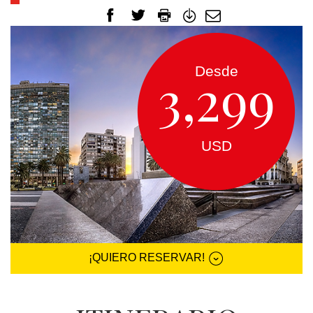
EUROPA
CANADÁ
Y
Desde
3,299
USA
SUDAMERICA
USD
CRUCEROS
FLORIDA
¡QUIERO RESERVAR!
MEXICO