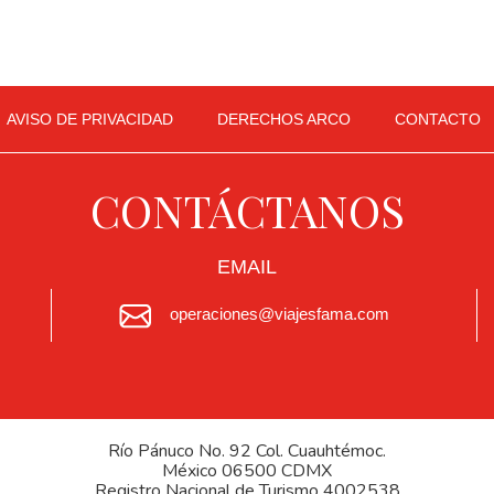
AVISO DE PRIVACIDAD
DERECHOS ARCO
CONTACTO
CONTÁCTANOS
EMAIL
operaciones@viajesfama.com
Río Pánuco No. 92 Col. Cuauhtémoc.
México 06500 CDMX
Registro Nacional de Turismo 4002538