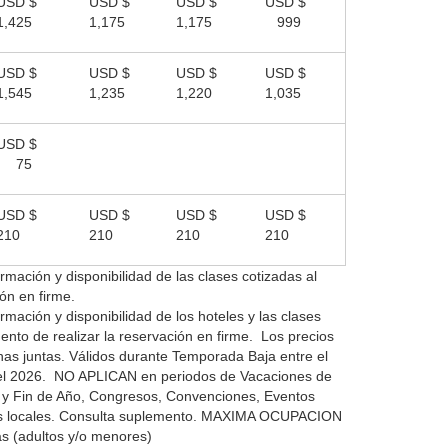
USD $
USD $
USD $
USD $
1,425
1,175
1,175
999
USD $
USD $
USD $
USD $
1,545
1,235
1,220
1,035
USD $
75
USD $
USD $
USD $
USD $
210
210
210
210
rmación y disponibilidad de las clases cotizadas al
ón en firme.
rmación y disponibilidad de los hoteles y las clases
ento de realizar la reservación en firme. Los precios
nas juntas. Válidos durante Temporada Baja entre el
 del 2026. NO APLICAN
en periodos de Vacaciones de
y Fin de Año, Congresos, Convenciones, Eventos
s locales.
Consulta suplemento.
MAXIMA OCUPACION
as (adultos y/o menores)