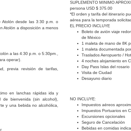
SUPLEMENTO MINIMO APROXIMADO
persona
USD $ 375.00
*El orden y tarifa del itinerario
aérea para la temporada solicita
e Atolón desde las 3:30 p.m. o
EL PRECIO INCLUYE
en Atolón a disposición a menos
Boleto de avión viaje redo
de México
1 maleta de mano de 8K p
1 maleta documentada por
tolón a las 4:30 p.m. o 5:30pm.,
Traslados Aeropuerto / Ho
ara operar).
4 noches alojamiento en 
Day Pass Islas del rosario
d, previa revisión de tarifas,
Visita de Ciudad
Desayuno diario
ítimo en lanchas rápidas ida y
NO INCLUYE:
l de bienvenida (sin alcohol),
Impuestos aéreos aproxi
te y una bebida no alcohólica,
Impuestos Portuarios en 
Excursiones opcionales
Seguro de Cancelación
Bebidas en comidas indic
r