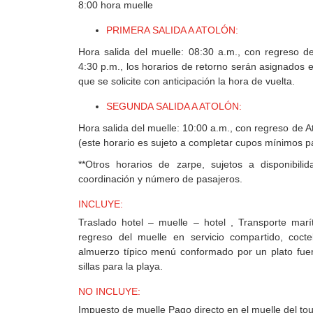
8:00 hora muelle
PRIMERA SALIDA A ATOLÓN:
Hora salida del muelle: 08:30 a.m., con regreso d
4:30 p.m., los horarios de retorno serán asignados 
que se solicite con anticipación la hora de vuelta.
SEGUNDA SALIDA A ATOLÓN:
Hora salida del muelle: 10:00 a.m., con regreso de A
(este horario es sujeto a completar cupos mínimos p
**Otros horarios de zarpe, sujetos a disponibilida
coordinación y número de pasajeros.
INCLUYE:
Traslado hotel – muelle – hotel , Transporte mar
regreso del muelle en servicio compartido, cocte
almuerzo típico menú conformado por un plato fuer
sillas para la playa.
NO INCLUYE:
Impuesto de muelle Pago directo en el muelle del tou