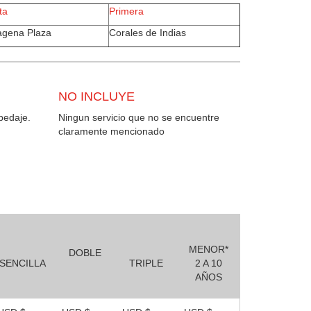
ta
Primera
agena Plaza
Corales de Indias
NO INCLUYE
pedaje.
Ningun servicio que no se encuentre
claramente mencionado
MENOR*
DOBLE
SENCILLA
TRIPLE
2 A 10
AÑOS