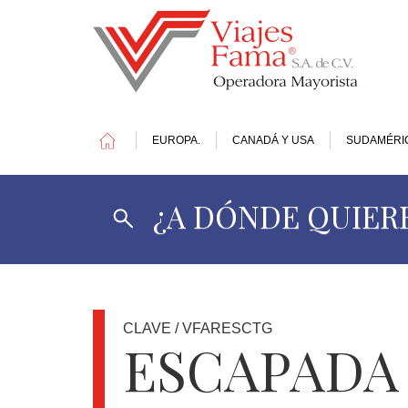
EUROPA.
CANADÁ Y USA
SUDAMÉRI
¿A DÓNDE QUIERE
1
DOLAR
=
17.4
MXN
CLAVE / VFARESCTG
ESCAPADA
OFERTAS