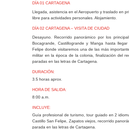
MEXICO
DÍA 01 CARTAGENA
Llegada, asistencia en el Aeropuerto y traslado en pri
libre para actividades personales. Alojamiento.
+
DESTINOS
DÍA 02 CARTAGENA – VISITA DE CIUDAD
Desayuno. Recorrido panorámico por los principa
Bocagrande, Castillogrande y Manga hasta llegar 
Felipe donde visitaremos una de las más importante
CONTACTO
militar en la época de la colonia, finalización del r
paradas en las letras de Cartagena.
REGISTRO
DURACIÓN:
AGENCIAS
3.5 horas aprox.
HORA DE SALIDA:
8:00 a.m.
SISTEMA
DE
INCLUYE:
AGENCIAS
Guía profesional de turismo, tour guiado en 2 idioma
Castillo San Felipe, Zapatos viejos, recorrido panor
parada en las letras de Cartagena.