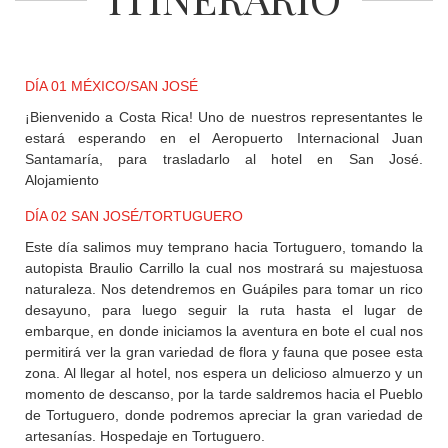
+
DESTINOS
DÍA 01 MÉXICO/SAN JOSÉ
CONTACTO
¡Bienvenido a Costa Rica! Uno de nuestros representantes le
estará esperando en el Aeropuerto Internacional Juan
Santamaría, para trasladarlo al hotel en San José.
REGISTRO
Alojamiento
AGENCIAS
DÍA 02 SAN JOSÉ/TORTUGUERO
Este día salimos muy temprano hacia Tortuguero, tomando la
autopista Braulio Carrillo la cual nos mostrará su majestuosa
SISTEMA
DE
naturaleza. Nos detendremos en Guápiles para tomar un rico
AGENCIAS
desayuno, para luego seguir la ruta hasta el lugar de
embarque, en donde iniciamos la aventura en bote el cual nos
permitirá ver la gran variedad de flora y fauna que posee esta
zona. Al llegar al hotel, nos espera un delicioso almuerzo y un
momento de descanso, por la tarde saldremos hacia el Pueblo
de Tortuguero, donde podremos apreciar la gran variedad de
artesanías. Hospedaje en Tortuguero.