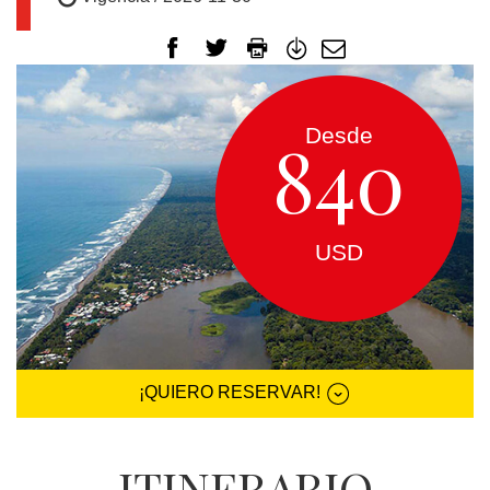
EUROPA
CANADÁ
Y
USA
Desde
840
SUDAMERICA
USD
CRUCEROS
FLORIDA
¡QUIERO RESERVAR!
MEXICO
ITINERARIO