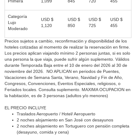
Primera
1,099
845
720
455
Categoría
USD $
USD $
USD $
USD $
Lujo
1,120
850
725
455
Moderado
Precios sujetos a cambio, reconfirmación y disponibilidad de los
hoteles cotizadas al momento de realizar la reservación en firme.
Los precios aplican viajando mínimo 2 personas juntas, si es solo
una persona la que viaja, puede sufrir algún suplemento. Válidos
durante Temporada Baja entre el 10 de enero del 2026 al 30 de
noviembre del 2026. NO APLICAN
en periodos de Puentes,
Vacaciones de Semana Santa, Verano, Navidad y Fin de Año,
Congresos, Convenciones, Eventos Especiales, religiosos, o
Feriados locales.
Consulta suplemento.
MAXIMA OCUPACION en
la habitación, es de 3 personas (adultos y/o menores)
EL PRECIO INCLUYE
Traslados Aeropuerto / Hotel/ Aeropuerto
2 noches alojamiento en San José con desayunos
2 noches alojamiento en Tortuguero con pensión completa
(desayuno, comida y cena)