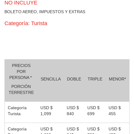
NO INCLUYE
BOLETO AEREO, IMPUESTOS Y EXTRAS
Categoría: Turista
PRECIOS
POR
PERSONA *
SENCILLA
DOBLE
TRIPLE
MENOR*
PORCIÓN
TERRESTRE
Categoría
USD $
USD $
USD $
USD $
Turista
1,099
840
699
455
Categoría
USD $
USD $
USD $
USD $