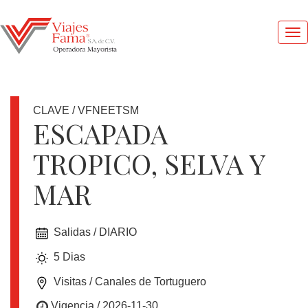
Me
pri
CLAVE / VFNEETSM
ESCAPADA
TROPICO, SELVA Y
1
DOLAR
MAR
=
17.4
MXN
Salidas / DIARIO
5 Dias
OFERTAS
Visitas / Canales de Tortuguero
Vigencia / 2026-11-30