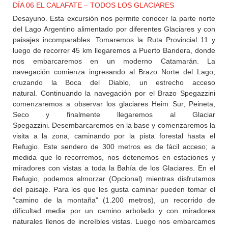
DÍA 06 EL CALAFATE – TODOS LOS GLACIARES
Desayuno. Esta excursión nos permite conocer la parte norte
del Lago Argentino alimentado por diferentes Glaciares y con
paisajes incomparables. Tomaremos la Ruta Provincial 11 y
luego de recorrer 45 km llegaremos a Puerto Bandera, donde
nos embarcaremos en un moderno Catamarán. La
navegación comienza ingresando al Brazo Norte del Lago,
cruzando la Boca del Diablo, un estrecho acceso
natural. Continuando la navegación por el Brazo Spegazzini
comenzaremos a observar los glaciares Heim Sur, Peineta,
Seco y finalmente llegaremos al Glaciar
Spegazzini. Desembarcaremos en la base y comenzaremos la
visita a la zona, caminando por la pista forestal hasta el
Refugio. Este sendero de 300 metros es de fácil acceso; a
medida que lo recorremos, nos detenemos en estaciones y
miradores con vistas a toda la Bahía de los Glaciares. En el
Refugio, podemos almorzar (Opcional) mientras disfrutamos
del paisaje. Para los que les gusta caminar pueden tomar el
"camino de la montaña" (1.200 metros), un recorrido de
dificultad media por un camino arbolado y con miradores
naturales llenos de increíbles vistas. Luego nos embarcamos