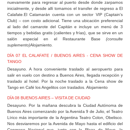
nuevamente para regresar al puerto desde donde zarpamos
inicialmente, y desde allí tomamos el transfer de regreso a El
Calafate.El Catamarán cuenta con un sector VIP (Captain's
Club) – con costo adicional. Tiene una ubicación preferencial
al lado del camarote del Capitán e incluye un menú de 3
tiempos y bebidas gratis (calientes y frías), que se sirve en un
salón especial en el Restaurante Base
(consulte
suplemento)
Alojamiento
.
DÍA 07 EL CALAFATE / BUENOS AIRES - CENA SHOW DE
TANGO
Desayuno. A hora conveniente traslado al aeropuerto para
salir en vuelo con destino a Buenos Aires, llegada recepción y
traslado al hotel. Por la noche traslado a la Cena show de
Tango en Café los Angelitos con traslados. Alojamiento
DÍA 08 BUENOS AIRES – VISITA DE CIUDAD
Desayuno. Por la mañana descubra la Ciudad Autónoma de
Buenos Aires comenzando por la Avenida 9 de Julio, el Teatro
Lírico más importante de la Argentina Teatro Colon, Obelisco.
Nos desviaremos por la Avenida de Mayo hasta el edificio del
Congreso Nacional que, junto con la Plaza de Mayo, la