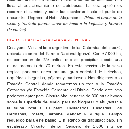
lleva al estacionamiento de autobuses. La otra opción es
recorrer el camino y subir las escaleras hasta el punto de
encuentro. Regreso al Hotel. Alojamiento.
(Nota: el orden de la
visita y traslado puede variar en base a la logística y horario
de vuelos)
DIA 03 IGUAZÚ – CATARATAS ARGENTINAS
Desayuno. Visita al lado argentino de las Cataratas del Iguazú,
ubicadas dentro del Parque Nacional Iguazú. Con 67.000 hs,
se componen de 275 saltos que se precipitan desde una
altura promedio de 70 metros. En esta sección de la selva
tropical podemos encontrar una gran variedad de helechos,
orquídeas, begonias, pájaros y mariposas. Nos dirigimos a la
Estación Central, donde tomaremos un tren a la Estación
Cataratas y/o Estación Garganta del Diablo. Desde este sitio
podemos optar por:- Circuito Alto: sendero de 800 mts elevado
sobre la superficie del suelo, para no bloquear o ahuyentar a
la fauna local a su paso. Destacados: Cascadas Dos
Hermanas, Bosetti, Bernabé Méndez y M'Bigua. Tiempo
requerido para este paseo: 1 h. Rango de dificultad: bajo, sin
escaleras.- Circuito Inferior: Sendero de 1.600 mts de