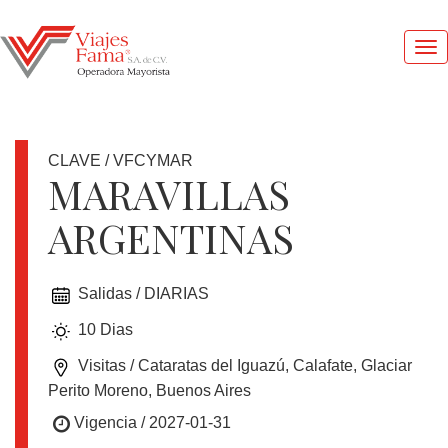
Me
pri
CLAVE / VFCYMAR
MARAVILLAS
ARGENTINAS
1
DOLAR
=
Salidas / DIARIAS
17.4
MXN
10 Dias
Visitas / Cataratas del Iguazú, Calafate, Glaciar
OFERTAS
Perito Moreno, Buenos Aires
Vigencia / 2027-01-31