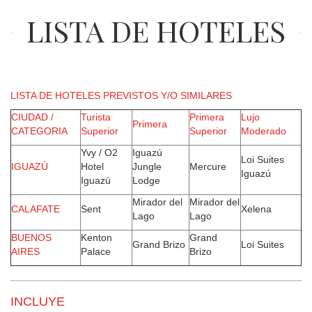
LISTA DE HOTELES
LISTA DE HOTELES PREVISTOS Y/O SIMILARES
CIUDAD /
Turista
Primera
Lujo
Primera
CATEGORIA
Superior
Superior
Moderado
Yvy / O2
Iguazú
Loi Suites
IGUAZÚ
Hotel
Jungle
Mercure
Iguazú
Iguazú
Lodge
Mirador del
Mirador del
CALAFATE
Sent
Xelena
Lago
Lago
BUENOS
Kenton
Grand
Grand Brizo
Loi Suites
AIRES
Palace
Brizo
INCLUYE