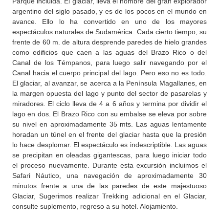
Parque incluida. El glaciar, lleva el nombre del gran explorador
argentino del siglo pasado, y es de los pocos en el mundo en
avance. Ello lo ha convertido en uno de los mayores
espectáculos naturales de Sudamérica. Cada cierto tiempo, su
frente de 60 m. de altura desprende paredes de hielo grandes
como edificios que caen a las aguas del Brazo Rico o del
Canal de los Témpanos, para luego salir navegando por el
Canal hacia el cuerpo principal del lago. Pero eso no es todo.
El glaciar, al avanzar, se acerca a la Península Magallanes, en
la margen opuesta del lago y punto del sector de pasarelas y
miradores. El ciclo lleva de 4 a 6 años y termina por dividir el
lago en dos. El Brazo Rico con su embalse se eleva por sobre
su nivel en aproximadamente 35 mts. Las aguas lentamente
horadan un túnel en el frente del glaciar hasta que la presión
lo hace desplomar. El espectáculo es indescriptible. Las aguas
se precipitan en oleadas gigantescas, para luego iniciar todo
el proceso nuevamente. Durante esta excursión incluimos el
Safari Náutico, una navegación de aproximadamente 30
minutos frente a una de las paredes de este majestuoso
Glaciar, Sugerimos realizar Trekking adicional en el Glaciar,
consulte suplemento, regreso a su hotel. Alojamiento.