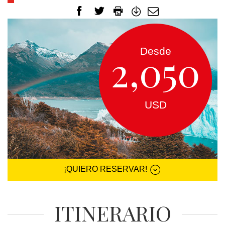
EUROPA
CANADÁ
Y
Desde
2,050
USA
SUDAMERICA
USD
CRUCEROS
FLORIDA
¡QUIERO RESERVAR!
MEXICO
ITINERARIO