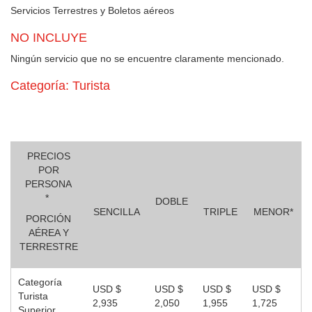
Servicios Terrestres y Boletos aéreos
NO INCLUYE
Ningún servicio que no se encuentre claramente mencionado.
Categoría: Turista
PRECIOS
POR
PERSONA
*
DOBLE
SENCILLA
TRIPLE
MENOR*
PORCIÓN
AÉREA Y
TERRESTRE
Categoría
USD $
USD $
USD $
USD $
Turista
2,935
2,050
1,955
1,725
Superior