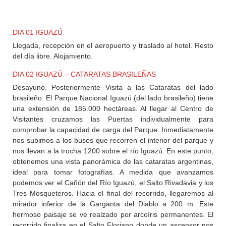
+
DESTINOS
DIA 01 IGUAZÚ
Llegada, recepción en el aeropuerto y traslado al hotel. Resto
CONTACTO
del día libre. Alojamiento.
DIA 02 IGUAZÚ – CATARATAS BRASILEÑAS
Desayuno. Posteriormente Visita a las Cataratas del lado
REGISTRO
brasileño. El Parque Nacional Iguazú (del lado brasileño) tiene
AGENCIAS
una extensión de 185.000 hectáreas. Al llegar al Centro de
Visitantes cruzamos las Puertas individualmente para
comprobar la capacidad de carga del Parque. Inmediatamente
SISTEMA
nos subimos a los buses que recorren el interior del parque y
DE
nos llevan a la trocha 1200 sobre el río Iguazú. En este punto,
AGENCIAS
obtenemos una vista panorámica de las cataratas argentinas,
ideal para tomar fotografías. A medida que avanzamos
podemos ver el Cañón del Río Iguazú, el Salto Rivadavia y los
Tres Mosqueteros. Hacia el final del recorrido, llegaremos al
mirador inferior de la Garganta del Diablo a 200 m. Este
hermoso paisaje se ve realzado por arcoíris permanentes. El
recorrido finaliza en el Salto Floriano donde un ascensor nos