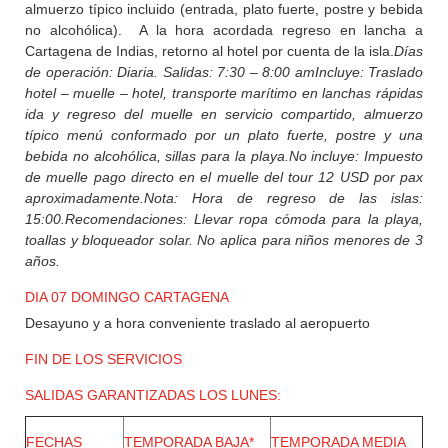
almuerzo típico incluido (entrada, plato fuerte, postre y bebida
no alcohólica). A la hora acordada regreso en lancha a
Cartagena de Indias, retorno al hotel por cuenta de la isla.
Días
de operación: Diaria. Salidas: 7:30 – 8:00 am
Incluye: Traslado
hotel – muelle – hotel, transporte marítimo en lanchas rápidas
ida y regreso del muelle en servicio compartido, almuerzo
típico menú conformado por un plato fuerte, postre y una
bebida no alcohólica, sillas para la playa.
No incluye: Impuesto
de muelle pago directo en el muelle del tour 12 USD por pax
aproximadamente.
Nota: Hora de regreso de las islas:
15:00.
Recomendaciones: Llevar ropa cómoda para la playa,
toallas y bloqueador solar. No aplica para niños menores de 3
años.
DIA 07 DOMINGO CARTAGENA
Desayuno y a hora conveniente traslado al aeropuerto
FIN DE LOS SERVICIOS
SALIDAS GARANTIZADAS LOS LUNES:
FECHAS
TEMPORADA BAJA*
TEMPORADA MEDIA