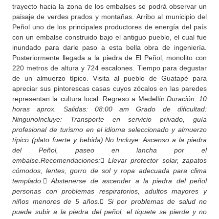
trayecto hacia la zona de los embalses se podrá observar un
paisaje de verdes prados y montañas. Arribo al municipio del
Peñol uno de los principales productores de energía del país
con un embalse construido bajo el antiguo pueblo, el cual fue
inundado para darle paso a esta bella obra de ingeniería.
Posteriormente llegada a la piedra de El Peñol, monolito con
220 metros de altura y 724 escalones. Tiempo para degustar
de un almuerzo típico. Visita al pueblo de Guatapé para
apreciar sus pintorescas casas cuyos zócalos en las paredes
representan la cultura local. Regreso a Medellín.
Duración: 10
horas aprox. Salidas: 08:00 am Grado de dificultad:
Ninguno
Incluye: Transporte en servicio privado, guía
profesional de turismo en el idioma seleccionado y almuerzo
típico (plato fuerte y bebida).
No Incluye: Ascenso a la piedra
del Peñol, paseo en lancha por el
embalse.
Recomendaciones:
 Llevar protector solar, zapatos
cómodos, lentes, gorro de sol y ropa adecuada para clima
templado.
 Abstenerse de ascender a la piedra del peñol
personas con problemas respiratorios, adultos mayores y
niños menores de 5 años.
 Si por problemas de salud no
puede subir a la piedra del peñol, el tiquete se pierde y no