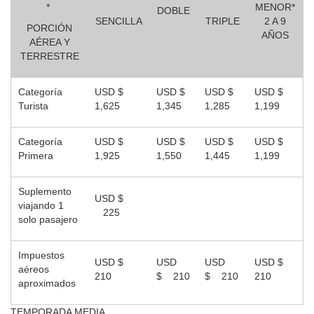
*
MENOR*
DOBLE
SENCILLA
TRIPLE
2 A 9
PORCIÓN
AÑOS
AÉREA Y
TERRESTRE
Categoría
USD $
USD $
USD $
USD $
Turista
1,625
1,345
1,285
1,199
Categoría
USD $
USD $
USD $
USD $
Primera
1,925
1,550
1,445
1,199
Suplemento
USD $
viajando 1
225
solo pasajero
Impuestos
USD $
USD
USD
USD $
aéreos
210
$ 210
$ 210
210
aproximados
TEMPORADA MEDIA