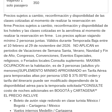
viajando 1
350
solo pasajero
Precios sujetos a cambio, reconfirmación y disponibilidad de las
clases cotizadas al momento de realizar la reservación en
firme.
Precios sujetos a cambio, reconfirmación y disponibilidad de
los hoteles y las clases cotizadas en la aerolínea al momento de
realizar la reservación en firme. Los precios aplican viajando
mínimo 2 personas juntas. Válidos durante Temporada Baja entre
el 10 febrero al 29 de noviembre del 2026. NO APLICAN
en
periodos de Vacaciones de Semana Santa, Verano, Navidad y Fin
de Año, Congresos, Convenciones, Eventos Especiales,
religiosos, o Feriados locales.
Consulta suplemento.
MAXIMA
OCUPACION en la habitación, es de 3 personas (adultos y/o
menores)
SUPLEMENTO MINIMO APROXIMADO en Tarifa Aérea
para temporadas altas por persona
USD $ 375.00
*El orden y
tarifa del itinerario puede ser modificado dependiendo de la
disponibilidad aérea para la temporada solicitada
**CONSULTE
costo de noches adicionales en BOGOTÁ y CARTAGENA**
EL PRECIO INCLUYE
Boleto de avión viaje redondo en clase turista México /
Bogotá – Cartagena / México
Vuelos internos Medellín / Cartagena