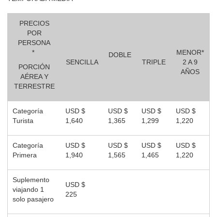
PRECIOS
POR
PERSONA
*
MENOR*
DOBLE
SENCILLA
TRIPLE
2 A 9
PORCIÓN
AÑOS
AÉREA Y
TERRESTRE
Categoría
USD $
USD $
USD $
USD $
Turista
1,640
1,365
1,299
1,220
Categoría
USD $
USD $
USD $
USD $
Primera
1,940
1,565
1,465
1,220
Suplemento
USD $
viajando 1
225
solo pasajero