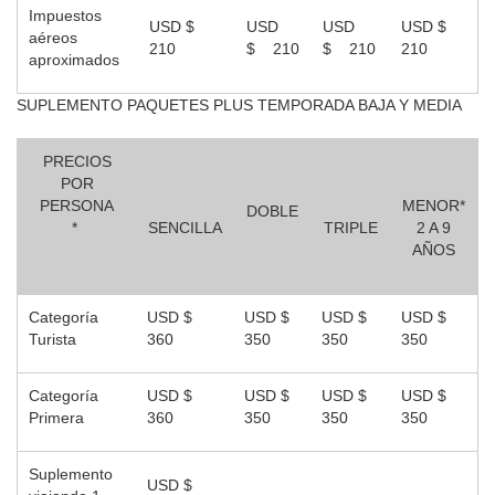
Impuestos
USD $
USD
USD
USD $
aéreos
210
$ 210
$ 210
210
aproximados
SUPLEMENTO PAQUETES PLUS TEMPORADA BAJA Y MEDIA
PRECIOS
POR
PERSONA
MENOR*
DOBLE
*
SENCILLA
TRIPLE
2 A 9
AÑOS
Categoría
USD $
USD $
USD $
USD $
Turista
360
350
350
350
Categoría
USD $
USD $
USD $
USD $
Primera
360
350
350
350
Suplemento
USD $