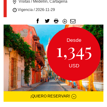
EUROPA
Visitas / Medellín, Cartagena
Vigencia / 2026-11-29
CANADÁ
Y
USA
Desde
1,345
SUDAMERICA
CRUCEROS
USD
FLORIDA
MEXICO
¡QUIERO RESERVAR!