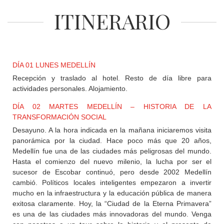
+
ITINERARIO
DESTINOS
CONTACTO
DÍA 01 LUNES MEDELLÍN
Recepción y traslado al hotel. Resto de día libre para
actividades personales. Alojamiento.
REGISTRO
AGENCIAS
DÍA 02 MARTES MEDELLÍN – HISTORIA DE LA
TRANSFORMACIÓN SOCIAL
Desayuno. A la hora indicada en la mañana iniciaremos visita
SISTEMA
panorámica por la ciudad. Hace poco más que 20 años,
DE
Medellín fue una de las ciudades más peligrosas del mundo.
AGENCIAS
Hasta el comienzo del nuevo milenio, la lucha por ser el
sucesor de Escobar continuó, pero desde 2002 Medellín
cambió. Políticos locales inteligentes empezaron a invertir
mucho en la infraestructura y la educación pública de manera
exitosa claramente. Hoy, la “Ciudad de la Eterna Primavera”
es una de las ciudades más innovadoras del mundo. Venga