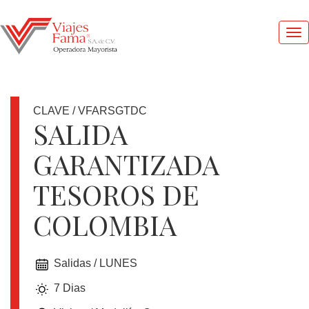
Me
pri
CLAVE / VFARSGTDC
SALIDA
GARANTIZADA
1
DOLAR
TESOROS DE
=
17.42
COLOMBIA
MXN
Salidas / LUNES
OFERTAS
7 Dias