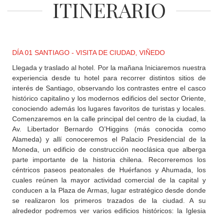
ITINERARIO
+
DESTINOS
DÍA 01 SANTIAGO - VISITA DE CIUDAD, VIÑEDO
CONTACTO
Llegada y traslado al hotel. Por la mañana Iniciaremos nuestra
experiencia desde tu hotel para recorrer distintos sitios de
REGISTRO
interés de Santiago, observando los contrastes entre el casco
AGENCIAS
histórico capitalino y los modernos edificios del sector Oriente,
conociendo además los lugares favoritos de turistas y locales.
Comenzaremos en la calle principal del centro de la ciudad, la
Av. Libertador Bernardo O’Higgins (más conocida como
SISTEMA
Alameda) y allí conoceremos el Palacio Presidencial de la
DE
AGENCIAS
Moneda, un edificio de construcción neoclásica que alberga
parte importante de la historia chilena. Recorreremos los
céntricos paseos peatonales de Huérfanos y Ahumada, los
cuales reúnen la mayor actividad comercial de la capital y
conducen a la Plaza de Armas, lugar estratégico desde donde
se realizaron los primeros trazados de la ciudad. A su
alrededor podremos ver varios edificios históricos: la Iglesia