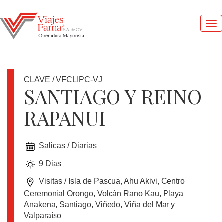
Me
pri
CLAVE / VFCLIPC-VJ
SANTIAGO Y REINO
RAPANUI
1
DOLAR
=
Salidas / Diarias
17.4
MXN
9 Dias
Visitas / Isla de Pascua, Ahu Akivi, Centro
OFERTAS
Ceremonial Orongo, Volcán Rano Kau, Playa
Anakena, Santiago, Viñedo, Viña del Mar y
Valparaíso