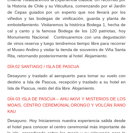
la Historia de Chile y su Viticultura, comenzando por el Jardín
de Cepas guiados por un experto que nos llevará por los
viñedos y las bodegas de vinificación, guarda y planta de
embotellamiento. Visitaremos la histórica Bodega 1, hecha de
cal y canto y la famosa Bodega de los 120 patriotas, hoy
Monumento Nacional. Continuaremos con una degustación
de vinos reserva y luego tendremos tiempo libre para recorrer
el Museo Andino y visitar la tienda de souvenirs de Viña Santa
Rita, retornando posteriormente al hotel. Alojamiento.
DÍA 02 SANTIAGO / ISLA DE PASCUA
Desayuno y traslado al aeropuerto para tomar su vuelo con
destino a Isla de Pascua, recepción y traslado a su hotel en
Isla de Pascua, resto del día libre. Alojamiento.
DÍA 03 ISLA DE PASCUA – AHU AKIVI Y MISTERIOS DE LOS
MOAIS, CENTRO CEREMONIAL ORONGO Y VOLCÁN RANO
KAU
Desayuno. Hoy Iniciaremos nuestra experiencia salida desde
el hotel para conocer el centro ceremonial más importante de
la isla, aprendiendo sobre los moais y su relevancia para la