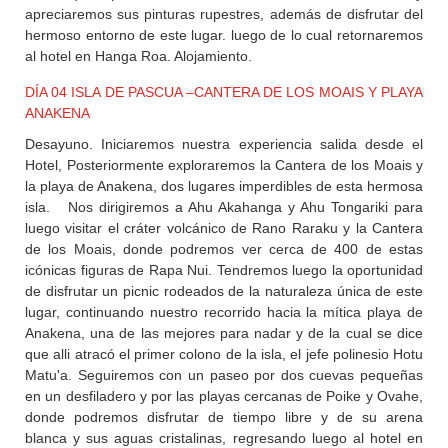
apreciaremos sus pinturas rupestres, además de disfrutar del
hermoso entorno de este lugar. luego de lo cual retornaremos
al hotel en Hanga Roa. Alojamiento.
DÍA 04 ISLA DE PASCUA –CANTERA DE LOS MOAIS Y PLAYA
ANAKENA
Desayuno. Iniciaremos nuestra experiencia salida desde el
Hotel, Posteriormente exploraremos la Cantera de los Moais y
la playa de Anakena, dos lugares imperdibles de esta hermosa
isla. Nos dirigiremos a Ahu Akahanga y Ahu Tongariki para
luego visitar el cráter volcánico de Rano Raraku y la Cantera
de los Moais, donde podremos ver cerca de 400 de estas
icónicas figuras de Rapa Nui. Tendremos luego la oportunidad
de disfrutar un picnic rodeados de la naturaleza única de este
lugar, continuando nuestro recorrido hacia la mítica playa de
Anakena, una de las mejores para nadar y de la cual se dice
que alli atracó el primer colono de la isla, el jefe polinesio Hotu
Matu'a. Seguiremos con un paseo por dos cuevas pequeñas
en un desfiladero y por las playas cercanas de Poike y Ovahe,
donde podremos disfrutar de tiempo libre y de su arena
blanca y sus aguas cristalinas, regresando luego al hotel en