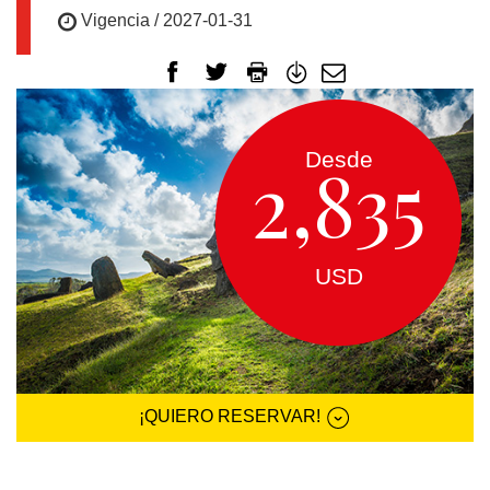
EUROPA
Vigencia / 2027-01-31
CANADÁ
Y
USA
Desde
2,835
SUDAMERICA
USD
CRUCEROS
FLORIDA
¡QUIERO RESERVAR!
MEXICO