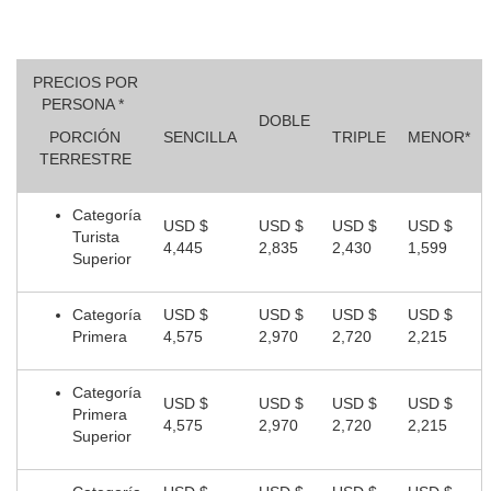
PRECIOS POR
PERSONA *
DOBLE
PORCIÓN
SENCILLA
TRIPLE
MENOR*
TERRESTRE
Categoría
USD $
USD $
USD $
USD $
Turista
4,445
2,835
2,430
1,599
Superior
Categoría
USD $
USD $
USD $
USD $
Primera
4,575
2,970
2,720
2,215
Categoría
USD $
USD $
USD $
USD $
Primera
4,575
2,970
2,720
2,215
Superior