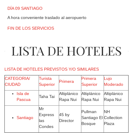
DÍA 09 SANTIAGO
A hora conveniente traslado al aeropuerto
FIN DE LOS SERVICIOS
LISTA DE HOTELES
LISTA DE HOTELES PREVISTOS Y/O SIMILARES
CATEGORIA/
Turista
Primera
Lujo
Primera
CIUDAD
Superior
Superior
Moderado
Isla de
Altiplánico
Altiplánico
Altiplánico
Taha Tai
Pascua
Rapa Nui
Rapa Nui
Rapa Nui
Mr
Pullman
NH
Express
45 by
Santiago
Santiago El
Collection
las
Director
Bosque
Plaza
Condes