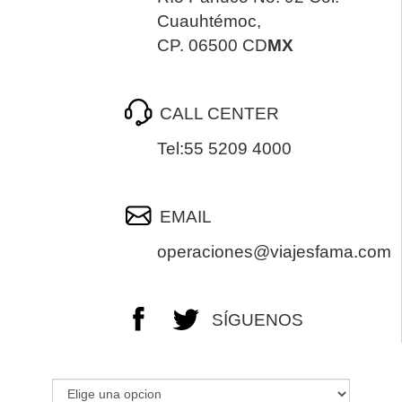
EUROPA
Cuauhtémoc,
CP. 06500 CD
MX
CANADÁ
Y
USA
CALL CENTER
Tel:55 5209 4000
SUDAMERICA
EMAIL
CRUCEROS
operaciones@viajesfama.com
FLORIDA
SÍGUENOS
MEXICO