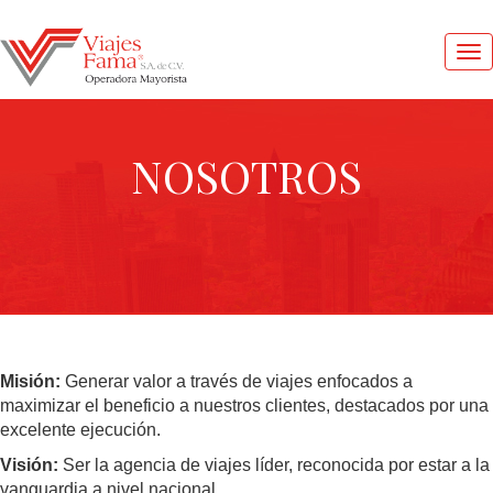
Me
pri
NOSOTROS
1
DOLAR
=
17.41
MXN
Misión:
Generar valor a través de viajes enfocados a
maximizar el beneficio a nuestros clientes, destacados por una
OFERTAS
excelente ejecución.
Visión:
Ser la agencia de viajes líder, reconocida por estar a la
vanguardia a nivel nacional.