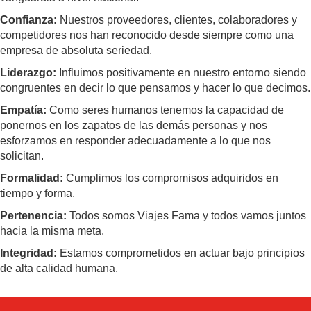
EUROPA
Confianza:
Nuestros proveedores, clientes, colaboradores y
competidores nos han reconocido desde siempre como una
empresa de absoluta seriedad.
CANADÁ
Y
Liderazgo:
Influimos positivamente en nuestro entorno siendo
USA
congruentes en decir lo que pensamos y hacer lo que decimos.
Empatía:
Como seres humanos tenemos la capacidad de
ponernos en los zapatos de las demás personas y nos
SUDAMERICA
esforzamos en responder adecuadamente a lo que nos
solicitan.
CRUCEROS
Formalidad:
Cumplimos los compromisos adquiridos en
tiempo y forma.
Pertenencia:
Todos somos Viajes Fama y todos vamos juntos
FLORIDA
hacia la misma meta.
Integridad:
Estamos comprometidos en actuar bajo principios
de alta calidad humana.
MEXICO