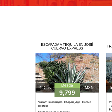
EUROPA
CANADÁ
Y
USA
ESCAPADA A TEQUILA EN JOSÉ
TR
CUERVO EXPRESS
SUDAMERICA
CRUCEROS
Desde
4 Días
MXN
5
9,799
FLORIDA
Visitas:
Guadalajara, Chapala, Ajijic, Cuervo
Vi
Express
Tl
Pu
Salidas: jueves a domingo