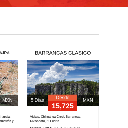
BARRANCAS CLASICO
AJRA
Desde
MXN
5 Días
MXN
15,725
Chapala,
Visitas:
Chihuahua Creel, Barrancas,
Amatitán y
Divisadero, El Fuerte
Salidas: LUNES, JUEVES, SABADO