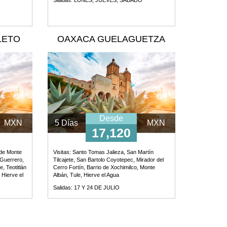
LETO
OAXACA GUELAGUETZA
Desde
MXN
5 Días
MXN
17,120
de Monte
Visitas:
Santo Tomas Jalieza, San Martín
Guerrero,
Tilcajete, San Bartolo Coyotepec, Mirador del
, Teotitlán
Cerro Fortín, Barrio de Xochimilco, Monte
 Hierve el
Albán, Tule, Hierve el Agua
tín
Salidas: 17 Y 24 DE JULIO