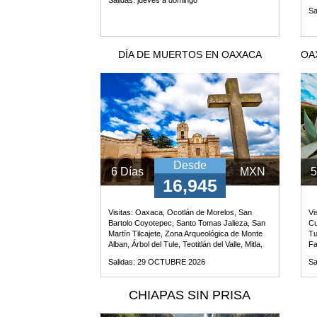
MEXICO
Sa
+
DÍA DE MUERTOS EN OAXACA
OA
DESTINOS
CONTACTO
Desde
6 Días
MXN
5
REGISTRO
16,945
AGENCIAS
Visitas:
Oaxaca, Ocotlán de Morelos, San
Vi
Bartolo Coyotepec, Santo Tomas Jalieza, San
Cu
Martín Tilcajete, Zona Arqueológica de Monte
Tu
SISTEMA
Alban, Árbol del Tule, Teotitlán del Valle, Mitla,
Fa
Villa de Tlacolula, Guelatao, Ixtlán de Juarez,
DE
Salidas: 29 OCTUBRE 2026
Sa
Pueblo Mágico de Cualálpam de Pérez
AGENCIAS
CHIAPAS SIN PRISA