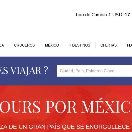
Tipo de Cambio 1 USD:
17
CA
CRUCEROS
MÉXICO
+ DESTINOS
OFERTAS
FL
S VIAJAR ?
OURS POR MÉXI
EZA DE UN GRAN PAÍS QUE SE ENORGULLECE 