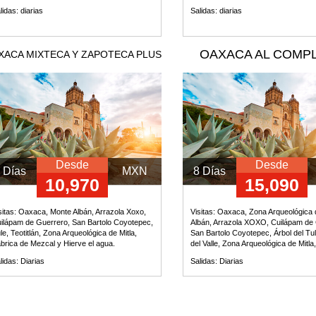
lidas: diarias
Salidas: diarias
OAXACA AL COMP
XACA MIXTECA Y ZAPOTECA PLUS
Desde
Desde
 Días
MXN
8 Días
10,970
15,090
sitas:
Oaxaca, Monte Albán, Arrazola Xoxo,
Visitas:
Oaxaca, Zona Arqueológica 
ilápam de Guerrero, San Bartolo Coyotepec,
Albán, Arrazola XOXO, Cuilápam de 
le, Teotitlán, Zona Arqueológica de Mitla,
San Bartolo Coyotepec, Árbol del Tule
brica de Mezcal y Hierve el agua.
del Valle, Zona Arqueológica de Mitla,
Agua, Villa de Santo Tomás, San Mar
lidas: Diarias
Salidas: Diarias
Tilcajete