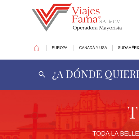
EUROPA.
CANADÁ Y USA
SUDAMÉRI
¿A DÓNDE QUIERE
1
DOLAR
=
17.4
MXN
T
OFERTAS
TODA LA BELL