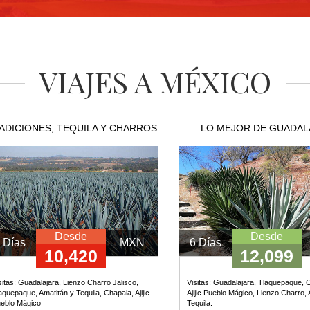
VIAJES A MÉXICO
ADICIONES, TEQUILA Y CHARROS
LO MEJOR DE GUADAL
Desde
Desde
 Días
MXN
6 Días
10,420
12,099
sitas:
Guadalajara, Lienzo Charro Jalisco,
Visitas:
Guadalajara, Tlaquepaque, 
aquepaque, Amatitán y Tequila, Chapala, Ajijic
Ajijic Pueblo Mágico, Lienzo Charro, 
eblo Mágico
Tequila.