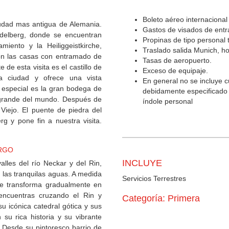
Boleto aéreo internacional
iudad mas antigua de Alemania.
Gastos de visados de entra
delberg, donde se encuentran
Propinas de tipo personal 
amiento y la Heiliggeistkirche,
Traslado salida Munich, ho
on las casas con entramado de
Tasas de aeropuerto.
de esta visita es el castillo de
Exceso de equipaje.
la ciudad y ofrece una vista
En general no se incluye c
a especial es la gran bodega de
debidamente especificado e
s grande del mundo. Después de
índole personal
 Viejo. El puente de piedra del
rg y pone fin a nuestra visita.
URGO
INCLUYE
alles del río Neckar y del Rin,
n las tranquilas aguas. A medida
Servicios Terrestres
 se transforma gradualmente en
encuentras cruzando el Rin y
Categoría: Primera
u icónica catedral gótica y sus
su rica historia y su vibrante
. Desde su pintoresco barrio de