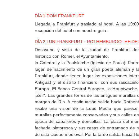
MEXICO
DÍA 1 DOM FRANKFURT
+
Llegada a Frankfurt y traslado al hotel. A las 19:00
DESTINOS
recepción del hotel con nuestro guia.
DÍA 2 LUN FRANKFURT - ROTHEMBURGO -HEIDE
Desayuno y visita de la ciudad de Frankfurt do
CONTACTO
histórico con Römer, el Ayuntamiento,
la Catedral y la Paulskirche (Iglesia de Paulo). Pod
lugar de nacimiento de un gran poeta alemán y la
Frankfurt, donde tienen lugar las exposiciones inter
REGISTRO
Antigua) y el distrito financiero, con sus rascacie
AGENCIAS
Europa. El Banco Central Europeo, la Hauptwache, y
„Zeil“. Las grandes torres de las antiguas murallas 
margen de Rin. A continuación salida hacia Rothenb
SISTEMA
recibe una visión de la Edad Media que parece
DE
murallas perfectamente conservadas y sus calles e
AGENCIAS
época de caballeros y doncellas. La plaza del me
fachada pintoresca y sus casas de entramado de m
de esta ciudad medieval. Por la tarde salida hacia He