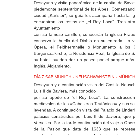
Desayuno y visita panorámica de la capital de Baviera 
piedemonte septentrional de los Alpes. Comenzand
ciudad „Karlstor“, su guía les acompaña hasta la Ig
encuentran los restos de „el Rey Loco“. Tras atr
Ayuntamiento
con su famoso carrillón, conocerán la iglesia Frau
conserva la huella del Diablo en su entrada. La vi
Ópera, el Feldherrnhalle o Monumento a los Ge
Bürgersaalkirche, la Residencia Real, la Iglesia de 
su hotel, pueden dar un paseo por el parque más 
Inglés. Alojamiento.
DÍA 7 SAB MÚNICH - NEUSCHWANSTEIN - MÚNIC
Desayuno y a continuación visita del Castillo Neusch
Luis II de Baviera, más conocido
por su apodo de “el Rey Loco”. La construcción 
medievales de los «Caballeros Teutónicos» y sus sa
leyendas. A continuación visita del Palacio de Linde
palacios construidos por Luis II de Baviera, que p
Versalles. Por lo tarde continuación del viaje a Ob
de la Pasión que data de 1633 que se represe