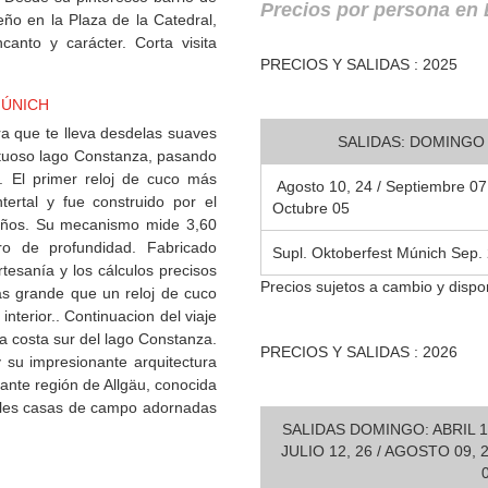
Precios por persona en
eño en la Plaza de la Catedral,
anto y carácter. Corta visita
PRECIOS Y SALIDAS : 2025
MÚNICH
ra que te lleva desdelas suaves
SALIDAS: DOMINGO
estuoso lago Constanza, pasando
s. El primer reloj de cuco más
Agosto 10, 24 / Septiembre 07,
rtal y fue construido por el
Octubre 05
s años. Su mecanismo mide 3,60
o de profundidad. Fabricado
Supl. Oktoberfest Múnich Sep.
tesanía y los cálculos precisos
Precios sujetos a cambio y dispon
s grande que un reloj de cuco
 interior.. Continuacion del viaje
a costa sur del lago Constanza.
PRECIOS Y SALIDAS : 2026
 su impresionante arquitectura
rante región de Allgäu, conocida
nales casas de campo adornadas
SALIDAS DOMINGO: ABRIL 19 
JULIO 12, 26 / AGOSTO 09,