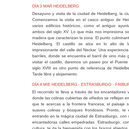
DÍA 3 MAR HEIDELBERG
Desayuno y visita de la ciudad de Heidelberg, la c
Comenzamos la visita en el casco antiguo de Hei
varios edificios históricos, como el antiguo ayunt
ambos del siglo XV. Lo que más nos impresiona s
madera que caracterizan la zona. El punto culminante 
Heidelberg. El castillo se alza en lo alto de 
impresionante del valle del Neckar. Una experienci
barriles, donde se encuentra el barril de vino má
visitar el castillo, daremos un paseo por el Puente
siglo XVIII es otro punto de referencia de Heidelbe
Tarde libre y alojamiento.
DÍA 4 MIE HEIDELBERG - ESTRASBURGO - FRIB
El recorrido te lleva a través de los encantadores v
donde las colinas cubiertas de viñedos se reflejan e
que te acercas a la frontera francesa, el paisaje
suaves colinas y bosques frondosos. Pronto, te 
entrando en la mágica ciudad de Estrasburgo, con s
encantadoras calles empedradas. Estrasburgo, con 
cultura, te da la bienvenida con los brazos abiertos