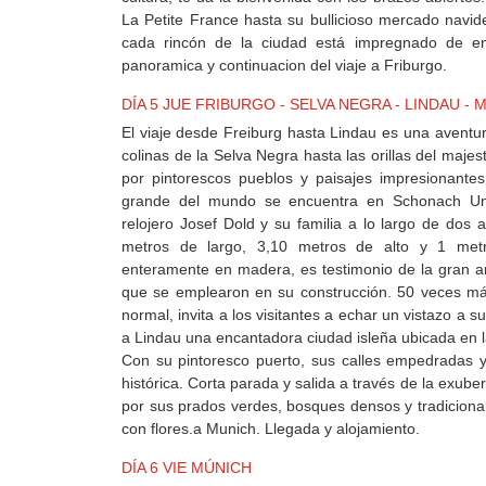
La Petite France hasta su bullicioso mercado navid
cada rincón de la ciudad está impregnado de enc
panoramica y continuacion del viaje a Friburgo.
DÍA 5 JUE FRIBURGO - SELVA NEGRA - LINDAU - 
El viaje desde Freiburg hasta Lindau es una aventu
colinas de la Selva Negra hasta las orillas del maj
por pintorescos pueblos y paisajes impresionante
grande del mundo se encuentra en Schonach Unte
relojero Josef Dold y su familia a lo largo de do
metros de largo, 3,10 metros de alto y 1 metr
enteramente en madera, es testimonio de la gran ar
que se emplearon en su construcción. 50 veces má
normal, invita a los visitantes a echar un vistazo a su
a Lindau una encantadora ciudad isleña ubicada en l
Con su pintoresco puerto, sus calles empedradas y
histórica. Corta parada y salida a través de la exube
por sus prados verdes, bosques densos y tradicio
con flores.a Munich. Llegada y alojamiento.
DÍA 6 VIE MÚNICH