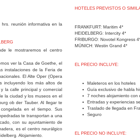
HOTELES PREVISTOS O SIMIL
 hrs. reunión informativa en la
FRANKFURT: Maritim 4*
HEIDELBERG: Intercity 4*
FRIBURGO: Novotel Kongress 4
LBERG
MÚNICH: Westin Grand 4*
nde le mostraremos el centro
remos ver la Casa de Goethe, el
EL PRECIO INCLUYE:
s instalaciones de la Feria de
nacionales. El Alte Oper (Opera
los incluyendo los más altos de
Maleteros en los hoteles
 la calle principal y comercial
Guía exclusivo de habla hi
7 noches alojamiento con 
de la ciudad y los museos en el
Entradas y experiencias se
urg ob der Tauber. Al llegar te
Traslado de llegada en Fra
 congelada en el tiempo. Sus
Seguro
mpedradas te transportan a una
rcado, con su ayuntamiento de
adera, es el centro neurálgico
EL PRECIO NO INCLUYE:
idelberg. Alojamiento.