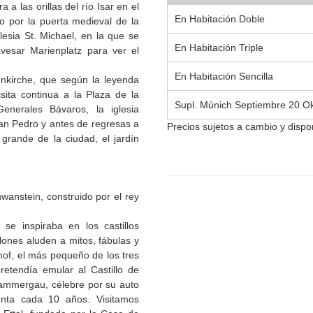
a las orillas del río Isar en el
En Habitación Doble
o por la puerta medieval de la
lesia St. Michael, en la que se
En Habitación Triple
avesar Marienplatz para ver el
En Habitación Sencilla
enkirche, que según la leyenda
sita continua a la Plaza de la
Supl. Múnich Septiembre 20 Ok
nerales Bávaros, la iglesia
San Pedro y antes de regresas a
Precios sujetos a cambio y dispon
grande de la ciudad, el jardín
H
wanstein, construido por el rey
se inspiraba en los castillos
lones aluden a mitos, fábulas y
rhof, el más pequeño de los tres
retendía emular al Castillo de
erammergau, célebre por su auto
nta cada 10 años. Visitamos