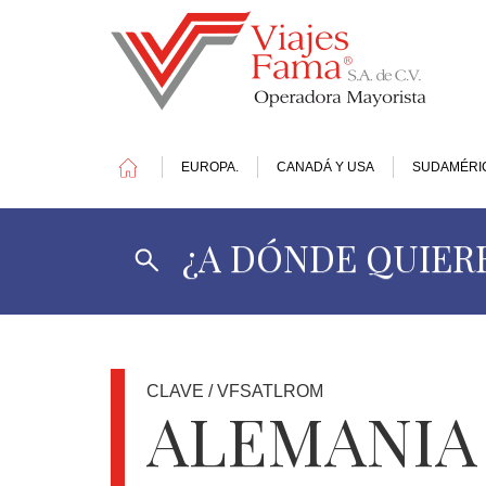
EUROPA.
CANADÁ Y USA
SUDAMÉRI
¿A DÓNDE QUIERE
1
DOLAR
=
17.41
MXN
CLAVE / VFSATLROM
ALEMANIA
OFERTAS