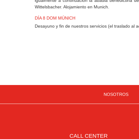
igualmente a continuación la abadia benedictina de
Wittelsbacher. Alojamiento en Munich.
DÍA 8 DOM MÚNICH
Desayuno y fin de nuestros servicios (el traslado al a
NOSOTROS
CALL CENTER