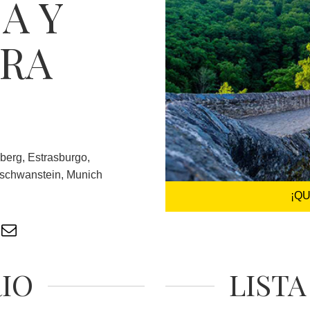
A Y
GRA
lberg, Estrasburgo,
uschwanstein, Munich
¡Q
RIO
LISTA