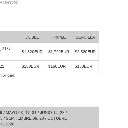
 EUROS:
DOBLE
TRIPLE
SENCILLA
 21* /
$1,820EUR
$1,792EUR
$2,520EUR
 21
$150EUR
$150EUR
$150EUR
ibilidad.
/ MAYO 03, 17, 31 / JUNIO 14, 28 /
 23 / SEPTIEMBRE 06, 20 / OCTUBRE
04, 2026