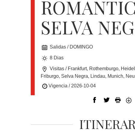
ROMANTIC
EUROPA
SELVA NE
CANADÁ
Y
USA
Salidas / DOMINGO
8 Dias
SUDAMERICA
Visitas / Frankfurt, Rothemburgo, Heide
Friburgo, Selva Negra, Lindau, Munich, Ne
Vigencia / 2026-10-04
CRUCEROS
FLORIDA
ITINERA