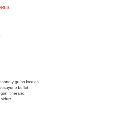
ARES:
*
spana y guías locales
desayuno buffet
gún itinerario.
nkfurt