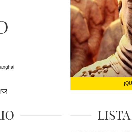
D
hanghai
¡Q
RIO
LISTA