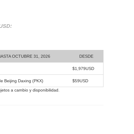
 USD:
ASTA OCTUBRE 31, 2026
DESDE
$1,979USD
de Beijing Daxing (PKX)
$59USD
ujetos a cambio y disponibilidad.