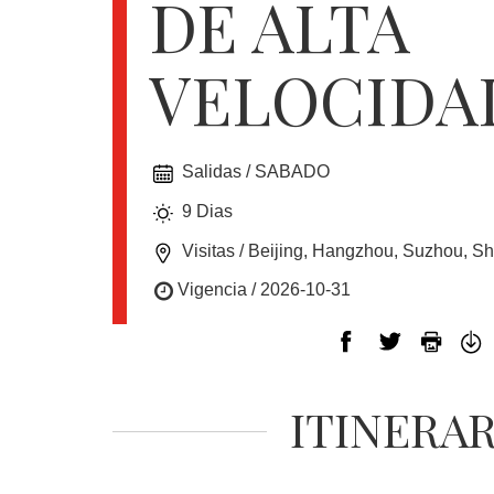
DE ALTA
EUROPA
VELOCIDA
CANADÁ
Y
USA
Salidas / SABADO
9 Dias
SUDAMERICA
Visitas / Beijing, Hangzhou, Suzhou, S
Vigencia / 2026-10-31
CRUCEROS
ITINERA
FLORIDA