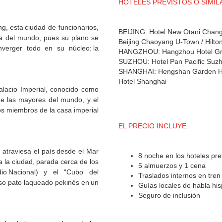
HOTELES PREVISTOS O SIMIL
ing, esta ciudad de funcionarios,
BEIJING: Hotel New Otani Chang 
ra del mundo, pues su plano se
Beijing Chaoyang U-Town / Hilton
verger todo en su núcleo: la
HANGZHOU: Hangzhou Hotel Gr
SUZHOU: Hotel Pan Pacific Suzh
SHANGHAI: Hengshan Garden Hotel
Hotel Shanghai
alacio Imperial, conocido como
de las mayores del mundo, y el
os miembros de la casa imperial
EL PRECIO INCLUYE:
 atraviesa el país desde el Mar
8 noche en los hoteles pr
a la ciudad, parada cerca de los
5 almuerzos y 1 cena
dio Nacional) y el “Cubo del
Traslados internos en tren 
so pato laqueado pekinés en un
Guías locales de habla hi
Seguro de inclusión