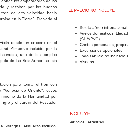
o, donde los emperadores de las
Cielo y rezaban por las buenas
EL PRECIO NO INCLUYE:
tren de alta velocidad hacia
íso en la Tierra”. Traslado al
Boleto aéreo intrenaciona
Vuelos domésticos: Llegad
(SHA/PVG).
isita desde un crucero en el
Gastos personales, propina
udad. Almuerzo incluido, por la
Excursiones opcionales
Escondida, uno de los templos
Todo servicio no indicado
goda de las Seis Armonías (sin
Visados
tación para tomar el tren con
 “Venecia de Oriente”, cuyos
 Patrimonio de la Humanidad por
Tigre y el Jardín del Pescador
INCLUYE
Servicios Terrestres
a Shanghai. Almuerzo incluido.