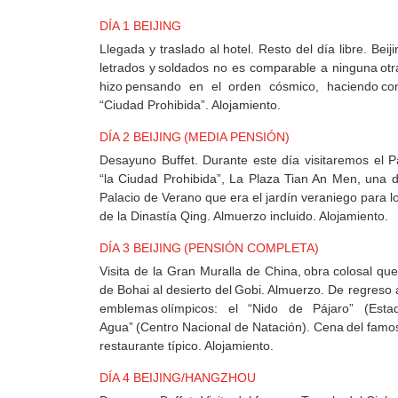
MEXICO
DÍA 1 BEIJING
Llegada y traslado al hotel. Resto del día libre. Beij
+
letrados y soldados no es comparable a ninguna ot
hizo pensando en el orden cósmico, haciendo con
DESTINOS
“Ciudad Prohibida”. Alojamiento.
DÍA 2 BEIJING (MEDIA PENSIÓN)
CONTACTO
Desayuno Buffet. Durante este día visitaremos el P
“la Ciudad Prohibida”, La Plaza Tian An Men, una 
Palacio de Verano que era el jardín veraniego para l
de la Dinastía Qing. Almuerzo incluido. Alojamiento.
REGISTRO
AGENCIAS
DÍA 3 BEIJING (PENSIÓN COMPLETA)
Visita de la Gran Muralla de China, obra colosal que
de Bohai al desierto del Gobi. Almuerzo. De regreso 
SISTEMA
emblemas olímpicos: el “Nido de Pájaro” (Esta
DE
Agua” (Centro Nacional de Natación). Cena del famo
AGENCIAS
restaurante típico. Alojamiento.
DÍA 4 BEIJING/HANGZHOU