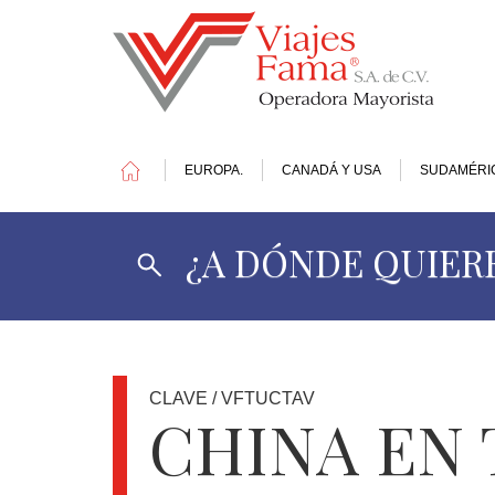
EUROPA.
CANADÁ Y USA
SUDAMÉRI
¿A DÓNDE QUIERE
1
DOLAR
=
17.4
MXN
CLAVE / VFTUCTAV
CHINA EN
OFERTAS