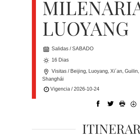
MILENARIA
EUROPA
LUOYANG
CANADÁ
Y
USA
Salidas / SABADO
16 Dias
SUDAMERICA
Visitas / Beijing, Luoyang, Xi´an, Guili
Shanghái
Vigencia / 2026-10-24
CRUCEROS
FLORIDA
ITINERA