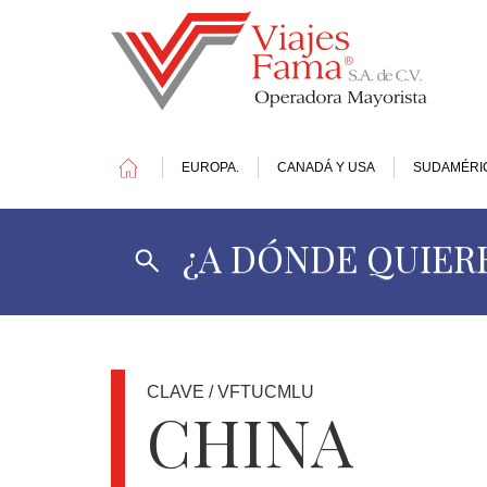
EUROPA.
CANADÁ Y USA
SUDAMÉRI
¿A DÓNDE QUIERE
1
DOLAR
=
17.4
MXN
CLAVE / VFTUCMLU
CHINA
OFERTAS