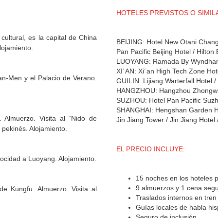
HOTELES PREVISTOS O SIMIL
 cultural, es la capital de China
BEIJING: Hotel New Otani Chang
lojamiento.
Pan Pacific Beijing Hotel / Hilton
LUOYANG: Ramada By Wyndham L
XI´AN: Xi´an High Tech Zone Hotel
-an-Men y el Palacio de Verano.
GUILIN: Lijiang Warterfall Hotel 
HANGZHOU: Hangzhou Zhongwei 
SUZHOU: Hotel Pan Pacific Suz
SHANGHAI: Hengshan Garden Hot
 Almuerzo. Visita al “Nido de
Jin Jiang Tower / Jin Jiang Hote
 pekinés. Alojamiento.
EL PRECIO INCLUYE:
elocidad a Luoyang. Alojamiento.
15 noches en los hoteles p
9 almuerzos y 1 cena segun
de Kungfu. Almuerzo. Visita al
Traslados internos en tren 
Guías locales de habla his
Seguro de inclusión