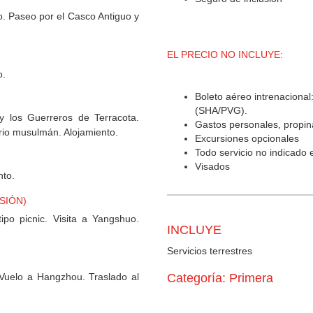
. Paseo por el Casco Antiguo y
EL PRECIO NO INCLUYE:
o.
Boleto aéreo intrenaciona
(SHA/PVG).
 los Guerreros de Terracota.
Gastos personales, propina
rrio musulmán. Alojamiento.
Excursiones opcionales
Todo servicio no indicado
Visados
nto.
NSIÓN)
ipo picnic. Visita a Yangshuo.
INCLUYE
Servicios terrestres
 Vuelo a Hangzhou. Traslado al
Categoría: Primera