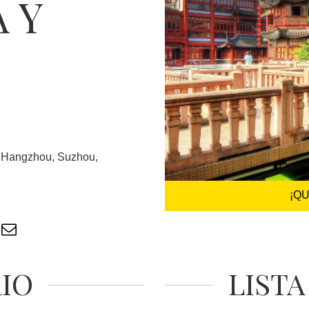
 Y
n, Hangzhou, Suzhou,
¡Q
RIO
LISTA