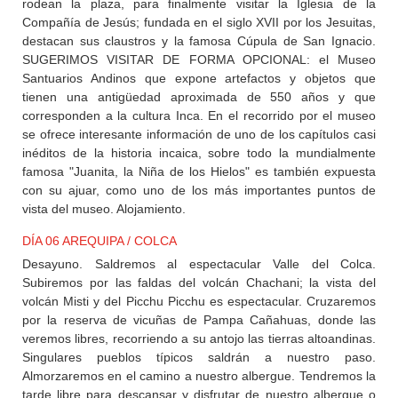
rodean la plaza, para finalmente visitar la Iglesia de la
Compañía de Jesús; fundada en el siglo XVII por los Jesuitas,
destacan sus claustros y la famosa Cúpula de San Ignacio.
SUGERIMOS VISITAR DE FORMA OPCIONAL: el Museo
Santuarios Andinos que expone artefactos y objetos que
tienen una antigüedad aproximada de 550 años y que
corresponden a la cultura Inca. En el recorrido por el museo
se ofrece interesante información de uno de los capítulos casi
inéditos de la historia incaica, sobre todo la mundialmente
famosa "Juanita, la Niña de los Hielos" es también expuesta
con su ajuar, como uno de los más importantes puntos de
vista del museo. Alojamiento.
DÍA 06 AREQUIPA / COLCA
Desayuno. Saldremos al espectacular Valle del Colca.
Subiremos por las faldas del volcán Chachani; la vista del
volcán Misti y del Picchu Picchu es espectacular. Cruzaremos
por la reserva de vicuñas de Pampa Cañahuas, donde las
veremos libres, recorriendo a su antojo las tierras altoandinas.
Singulares pueblos típicos saldrán a nuestro paso.
Almorzaremos en el camino a nuestro albergue. Tendremos la
tarde libre para descansar y disfrutar de nuestro albergue o