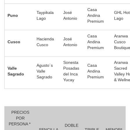
Casa
Taypikala
José
GHL Hot
Puno
Andina
Lago
Antonio
Lago
Premium
Casa
Aranwa
Hacienda
José
Cusco
Andina
Cusco
Cusco
Antonio
Premium
Boutiqu
Sonesta
Aranwa
Agusto´s
Casa
Valle
Posadas
Sacred
Valle
Andina
Sagrado
del Inca
Valley H
Sagrado
Premium
Yucay
& Welln
PRECIOS
POR
PERSONA *
DOBLE
SENCILLA
TRIPLE
MENOR*