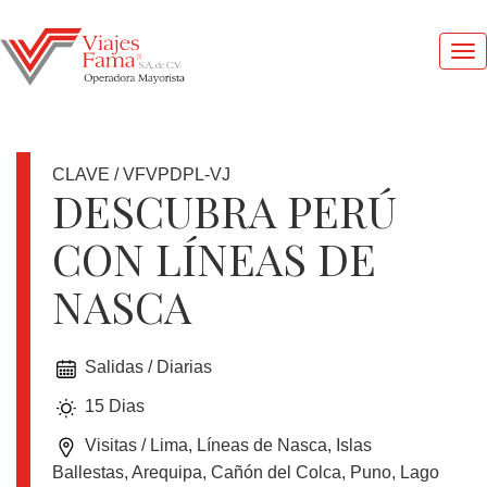
Me
pri
CLAVE / VFVPDPL-VJ
DESCUBRA PERÚ
CON LÍNEAS DE
1
DOLAR
NASCA
=
17.41
MXN
Salidas / Diarias
15 Dias
OFERTAS
Visitas / Lima, Líneas de Nasca, Islas
Ballestas, Arequipa, Cañón del Colca, Puno, Lago