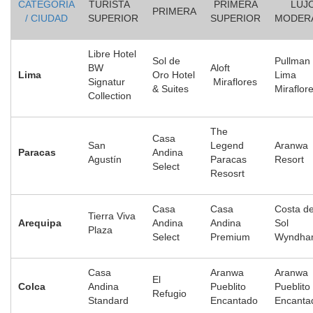
CATEGORIA
TURISTA
PRIMERA
LUJ
PRIMERA
/ CIUDAD
SUPERIOR
SUPERIOR
MODER
Libre Hotel
Sol de
Pullman
BW
Aloft
Lima
Oro Hotel
Lima
Signatur
Miraflores
& Suites
Miraflor
Collection
The
Casa
San
Legend
Aranwa
Paracas
Andina
Agustín
Paracas
Resort
Select
Resosrt
Casa
Casa
Costa de
Tierra Viva
Arequipa
Andina
Andina
Sol
Plaza
Select
Premium
Wyndha
Casa
Aranwa
Aranwa
El
Colca
Andina
Pueblito
Pueblito
Refugio
Standard
Encantado
Encanta