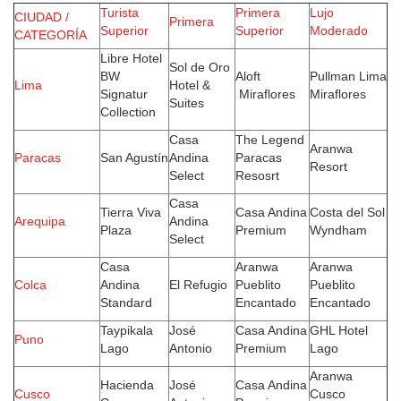
Turista
Primera
Lujo
CIUDAD /
Primera
Superior
Superior
Moderado
CATEGORÍA
Libre Hotel
Sol de Oro
BW
Aloft
Pullman Lima
Lima
Hotel &
Signatur
Miraflores
Miraflores
Suites
Collection
Casa
The Legend
Aranwa
Paracas
San Agustín
Andina
Paracas
Resort
Select
Resosrt
Casa
Tierra Viva
Casa Andina
Costa del Sol
Arequipa
Andina
Plaza
Premium
Wyndham
Select
Casa
Aranwa
Aranwa
Colca
Andina
El Refugio
Pueblito
Pueblito
Standard
Encantado
Encantado
Taypikala
José
Casa Andina
GHL Hotel
Puno
Lago
Antonio
Premium
Lago
Aranwa
Hacienda
José
Casa Andina
Cusco
Cusco