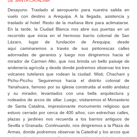
DE SANTA CATALINA
Desayuno. Traslado al aeropuerto para nuestra salida en
vuelo con destino a Arequipa. A la llegada, asistencia y
traslado al hotel. Resto de la mañana libre para aclimatarse.
En la tarde, la Ciudad Blanca nos abre sus puertas en un
recorrido que inicia en el hermoso barrio colonial de San
Lázaro, lugar de fundación de Arequipa; desde
aquí caminaremos a través de sus pintorescas calles
adornadas de geranios y luego nos dirigiremos hacia el
mirador de Carmen Alto, que nos brinda un bello paisaje de
andenería agrícola y desde donde podremos observar los tres
volcanes tutelares que rodean la ciudad: Misti, Chachani y
Pichu-Picchu. Seguiremos hacia el distrito colonial de
Yanahuara, famoso por su iglesia construida al estilo andaluz
y su mirador, levantados con una bella arquitectura y
rodeados de arcos de sillar. Luego, visitaremos el Monasterio
de Santa Catalina, impresionante monumento religioso que
estuvo cerrado por cerca de 400 años; con estrechas calles,
plazas y jardines nos recuerda a los barrios antiguos de
Sevilla o Granada. Continuando, nos dirigiremos a la Plaza de
Armas, donde podremos observar la Catedral y los arcos que