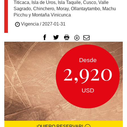
EUROPA
Titicaca, Isla de Uros, Isla Taquile, Cusco, Valle
Sagrado, Chinchero, Moray, Ollantaytambo, Machu
Picchu y Montaña Vinicunca
CANADÁ
Vigencia / 2027-01-31
Y
USA
SUDAMERICA
Desde
2,920
CRUCEROS
USD
FLORIDA
MEXICO
¡QUIERO RESERVAR!