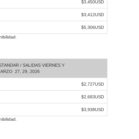
$3,450USD
$3,412USD
$5,306USD
ibilidad.
ESTANDAR / SALIDAS VIERNES Y
RZO 27, 29, 2026
$2,727USD
$2,683USD
$3,938USD
ibilidad.