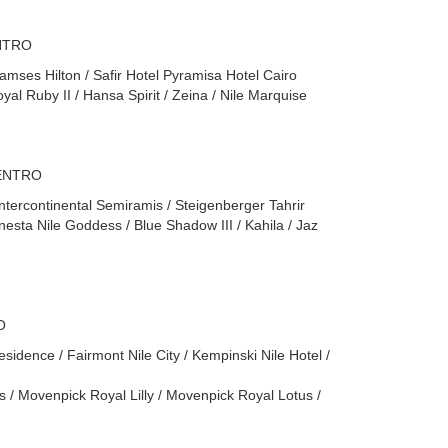
NTRO
mses Hilton / Safir Hotel Pyramisa Hotel Cairo
al Ruby II / Hansa Spirit / Zeina / Nile Marquise
ENTRO
Intercontinental Semiramis / Steigenberger Tahrir
nesta Nile Goddess / Blue Shadow III / Kahila / Jaz
O
idence / Fairmont Nile City / Kempinski Nile Hotel /
 Movenpick Royal Lilly / Movenpick Royal Lotus /