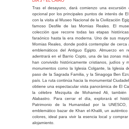
DIA 3 - EL CAIRO
Tras el desayuno, dará comienzo una excursión 
opcional por los principales puntos de interés de E
con la visita al Museo Nacional de la Civilización E
famoso Desfile de las Momias Reales. El muse
colección que recorre todas las etapas histórica
faraónico hasta la era moderna. Uno de sus mayore
Momias Reales, donde podrá contemplar de cerca 
emblemáticos del Antiguo Egipto. Almuerzo en re
adentrará en el Barrio Copto, una de las zonas má
han convivido históricamente cristianos, judíos y 
monumentos como la Iglesia Colgante, la Iglesia d
paso de la Sagrada Familia, y la Sinagoga Ben Ezr
país. La ruta continúa hacia la monumental Ciudade
obtiene una espectacular vista panorámica de El Cai
la célebre Mezquita de Mohamed Ali, también
Alabastro. Para cerrar el día, explorará el histó
Patrimonio de la Humanidad por la UNESCO, 
emblemático bazar de Khan el-Khalili, un auténtico
colores, ideal para vivir la esencia local y compra
alojamiento.