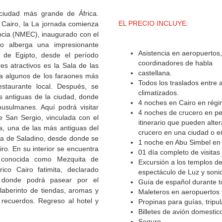
ciudad más grande de África.
EL PRECIO INCLUYE:
l Cairo, la La jornada comienza
gipcia (NMEC), inaugurado con el
o alberga una impresionante
Asistencia en aeropuertos
s de Egipto, desde el período
coordinadores de habla
s atractivos es la Sala de las
castellana.
a algunos de los faraones más
Todos los traslados entre
staurante local. Después, se
climatizados.
s antiguas de la ciudad, donde
4 noches en Cairo en régi
musulmanes. Aquí podrá visitar
4 noches de crucero en pe
e San Sergio, vinculada con el
itinerario que pueden alte
a, una de las más antiguas del
crucero en una ciudad o e
la de Saladino, desde donde se
1 noche en Abu Simbel en
ro. En su interior se encuentra
01 día completo de visitas
 conocida como Mezquita de
Excursión a los templos de
rico Cairo fatimita, declarado
espectáculo de Luz y soni
donde podrá pasear por el
Guía de español durante to
 laberinto de tiendas, aromas y
Maleteros en aeropuertos 
r recuerdos. Regreso al hotel y
Propinas para guías, tripu
Billetes de avión domestic
Seguro