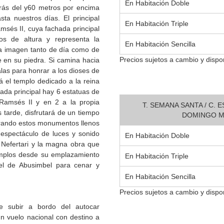
En Habitación Doble
trás del y60 metros por encima
sta nuestros días. El principal
En Habitación Triple
msés II, cuya fachada principal
s de altura y representa la
En Habitación Sencilla
ta imagen tanto de día como de
Precios sujetos a cambio y dispon
e en su piedra. Si camina hacia
alas para honrar a los dioses de
á el templo dedicado a la reina
hada principal hay 6 estatuas de
Ramsés II y en 2 a la propia
T. SEMANA SANTA / C. 
s tarde, disfrutará de un tiempo
DOMINGO MA
irando estos monumentos llenos
o espectáculo de luces y sonido
En Habitación Doble
, Nefertari y la magna obra que
emplos desde su emplazamiento
En Habitación Triple
otel de Abusimbel para cenar y
En Habitación Sencilla
Precios sujetos a cambio y dispon
e subir a bordo del autocar
un vuelo nacional con destino a