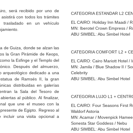
airo, será recibido por uno de
CATEGORIA ESTANDAR L2 CE
asistirá con todos los trámites
EL CAIRO: Holiday Inn Maadi / Ra
á trasladado en un vehículo
MN: Iberotel Crown Empress / Roy
ojamiento.
ABU SIMBEL: Abu Simbel Hotel
a de Guiza, donde se alzan las
CATEGORIA COMFORT L2 + C
os la Gran Pirámide de Keops,
 como la Esfinge y el Templo del
EL CAIRO: Cairo Mariott Hotel / 
aónico. Después del almuerzo,
MN: Jamila / Blue Shadow II / So
o arqueológico dedicado a una
Celebrity
ABU SIMBEL: Abu Simbel Hotel
a estatua de Ramsés II, la gran
icas distribuidas en galerías
entran la Sala del Tesoro de
CATEGORIA LUJO L1 + CENTR
ertas al público. Al finalizar,
tonal que une el museo con la
EL CAIRO: Four Seasons First Res
 presente de Egipto. Regreso al
Waldorf Astoria
e incluir una visita opcional a
MN: Acamar / Movenpick Hamees /
Sonesta Star Goddess / Nebu
ABU SIMBEL: Abu Simbel Hotel