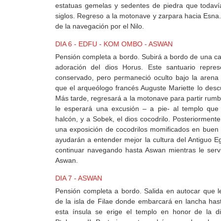
estatuas gemelas y sedentes de piedra que todaví
siglos. Regreso a la motonave y zarpara hacia Esna.
de la navegación por el Nilo.
DIA 6 - EDFU - KOM OMBO - ASWAN
Pensión completa a bordo. Subirá a bordo de una cal
adoración del dios Horus. Este santuario repres
conservado, pero permaneció oculto bajo la arena 
que el arqueólogo francés Auguste Mariette lo desc
Más tarde, regresará a la motonave para partir ru
le esperará una excusión – a pie- al templo que 
halcón, y a Sobek, el dios cocodrilo. Posteriormente
una exposición de cocodrilos momificados en buen
ayudarán a entender mejor la cultura del Antiguo E
continuar navegando hasta Aswan mientras le serv
Aswan.
DIA 7 - ASWAN
Pensión completa a bordo. Salida en autocar que l
de la isla de Filae donde embarcará en lancha hast
esta ínsula se erige el templo en honor de la d