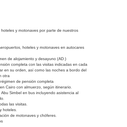
, hoteles y motonaves por parte de nuestros
 aeropuertos, hoteles y motonaves en autocares
men de alojamiento y desayuno (AD.)
nsión completa con las visitas indicadas en cada
rar en su orden, así como las noches a bordo del
n otra
 régimen de pensión completa
 en Cairo con almuerzo, según itinerario.
 Abu Simbel en bus incluyendo asistencia al
do.
das las visitas.
y hoteles.
lación de motonaves y chóferes.
os