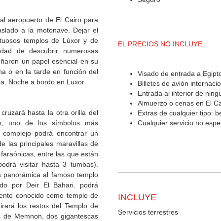
 al aeropuerto de El Cairo para
aslado a la motonave. Dejar el
stuosos templos de Lúxor y de
EL PRECIOS NO INCLUYE:
nidad de descubrir numerosas
eñaron un papel esencial en su
na o en la tarde en función del
Visado de entrada a Egipt
na. Noche a bordo en Luxor.
Billetes de avión internaci
Entrada al interior de nin
Almuerzo o cenas en El Ca
uzará hasta la otra orilla del
Extras de cualquier tipo: 
as, uno de los símbolos más
Cualquier servicio no espe
te complejo podrá encontrar un
e las principales maravillas de
faraónicas, entre las que están
drá visitar hasta 3 tumbas).
ta panorámica al famoso templo
ido por Deir El Bahari. podrá
lmente conocido como templo de
INCLUYE
irará los restos del Templo de
Servicios terrestres
sos de Memnon, dos gigantescas