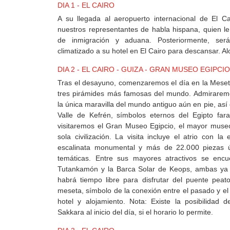
MEXICO
DIA 1 - EL CAIRO
A su llegada al aeropuerto internacional de El C
nuestros representantes de habla hispana, quien le 
+
de inmigración y aduana. Posteriormente, ser
DESTINOS
climatizado a su hotel en El Cairo para descansar. Al
DIA 2 - EL CAIRO - GUIZA - GRAN MUSEO EGIPCIO
Tras el desayuno, comenzaremos el día en la Meset
CONTACTO
tres pirámides más famosas del mundo. Admirarem
la única maravilla del mundo antiguo aún en pie, así
Valle de Kefrén, símbolos eternos del Egipto far
visitaremos el Gran Museo Egipcio, el mayor muse
REGISTRO
sola civilización. La visita incluye el atrio con l
AGENCIAS
escalinata monumental y más de 22.000 piezas ún
temáticas. Entre sus mayores atractivos se encu
Tutankamón y la Barca Solar de Keops, ambas ya abi
SISTEMA
habrá tiempo libre para disfrutar del puente pea
DE
meseta, símbolo de la conexión entre el pasado y el
AGENCIAS
hotel y alojamiento. Nota: Existe la posibilidad d
Sakkara al inicio del día, si el horario lo permite.