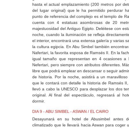
hasta el actual emplazamiento (200 metros por de
del lugar original) que le ha permitido perdurar ha
punto de referencia del complejo es el templo de Ra
cuenta con 4 estatuas asombrosas de 20 metro
majestuosidad del Antiguo Egipto. Deléitese con es
noche, cuando la iluminación se refleja directament
el interior, encontrará una extensa galería y varias s
la cultura egipcia. En Abu Simbel también encontrar
Nafertari, la favorita esposa de Ramsés II. En la fac
igual tamaño que representan en 4 ocasiones a 
Nefertari, pero siempre con atributos diferentes. Má
libre que podrá emplear en descansar o seguir adm
de historia. Por la noche, asistirá a un maravillos
que le contará con detalle la historia de Ramsés II
llevó a cabo la UNESCO para desplazar los dos t
original. Al final del espectáculo, regresará al h
dormir.
DIA 9 - ABU SIMBEL - ASWAN / EL CAIRO
Desayunará en su hotel de Abusimbel antes d
climatizado que le llevará hacia Aswan para coger 