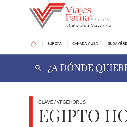
EUROPA.
CANADÁ Y USA
SUDAMÉRI
¿A DÓNDE QUIERE
1
DOLAR
=
17.4
MXN
CLAVE / VFGEHORUS
EGIPTO H
OFERTAS