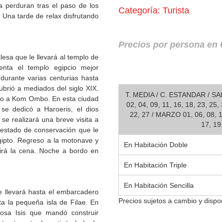
a perduran tras el paso de los
Categoría: Turista
 Una tarde de relax disfrutando
Precios por persona en
esa que le llevará al templo de
enta el templo egipcio mejor
durante varias centurias hasta
ubrió a mediados del siglo XIX.
T. MEDIA / C. ESTANDAR / 
mbo a Kom Ombo. En esta ciudad
02, 04, 09, 11, 16, 18, 23, 25
se dedicó a Haroeris, el dios
22, 27 / MARZO 01, 06, 08, 13
 se realizará una breve visita a
17, 19
 estado de conservación que le
gipto. Regreso a la motonave y
En Habitación Doble
irá la cena. Noche a bordo en
En Habitación Triple
En Habitación Sencilla
e llevará hasta el embarcadero
Precios sujetos a cambio y dispon
a la pequeña isla de Filae. En
iosa Isis que mandó construir