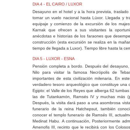
DIA 4 - EL CAIRO / LUXOR
Desayuno en el hotel y a la hora prevista, traslado
tomar un vuelo nacional hasta Lúxor. Llegada y tr
equipaje y comienzo de la excursión de los maje
Karnak que ofrecen a sus visitantes la oportu
anécdotas e historias de los faraones que desemp
construcción (esta excursión se realiza en la maña
tiempo de llegada a Luxor). Tiempo libre hasta la ce
DIA 5 - LUXOR - ESNA
Pensión completa a bordo. Después del desayuno, cr
Nilo para visitar la famosa Necrópolis de Teb
importantes de esta civilización milenaria. En es
verdadero tesoro arqueológico que constituye una d
Egipto: el Valle de los Reyes que alberga 62 tumbas 
las de Tutankamón, Ramsés IV y muchas más (po
Después, la visita dará paso a una asombrosa vis
funerario de la reina Hatchepsut, también conoc
conocer el templo funerario de Ramsés III, actua
Medinat Habu. A continuación, Posteriormente adm
Amenofis III, recinto que le recibirá con los Colo