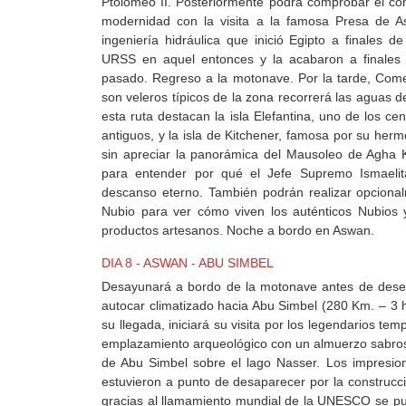
Ptolomeo II. Posteriormente podrá comprobar el con
modernidad con la visita a la famosa Presa de A
ingeniería hidráulica que inició Egipto a finales 
URSS en aquel entonces y la acabaron a finales 
pasado. Regreso a la motonave. Por la tarde, Com
son veleros típicos de la zona recorrerá las aguas de
esta ruta destacan la isla Elefantina, uno de los ce
antiguos, y la isla de Kitchener, famosa por su herm
sin apreciar la panorámica del Mausoleo de Agha K
para entender por qué el Jefe Supremo Ismaelit
descanso eterno. También podrán realizar opciona
Nubio para ver cómo viven los auténticos Nubios 
productos artesanos. Noche a bordo en Aswan.
DIA 8 - ASWAN - ABU SIMBEL
Desayunará a bordo de la motonave antes de dese
autocar climatizado hacia Abu Simbel (280 Km. – 3 
su llegada, iniciará su visita por los legendarios t
emplazamiento arqueológico con un almuerzo sabroso
de Abu Simbel sobre el lago Nasser. Los impresio
estuvieron a punto de desaparecer por la construcc
gracias al llamamiento mundial de la UNESCO se pud