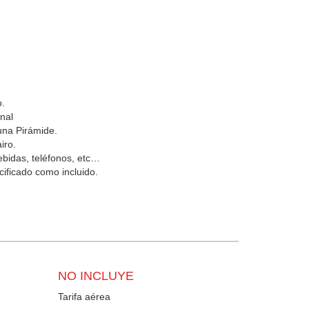
o.
onal
guna Pirámide.
iro.
bebidas, teléfonos, etc…
cificado como incluido.
NO INCLUYE
Tarifa aérea