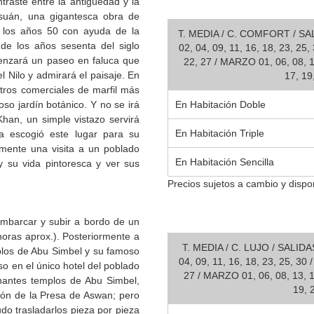
traste entre la antigüedad y la
suán, una gigantesca obra de
de los años 50 con ayuda de la
T. MEDIA / C. COMFORT / 
de los años sesenta del siglo
02, 04, 09, 11, 16, 18, 23, 25
enzará un paseo en faluca que
22, 27 / MARZO 01, 06, 08, 13
l Nilo y admirará el paisaje. En
17, 19
ntros comerciales de marfil más
oso jardín botánico. Y no se irá
En Habitación Doble
han, un simple vistazo servirá
En Habitación Triple
a escogió este lugar para su
lmente una visita a un poblado
En Habitación Sencilla
y su vida pintoresca y ver sus
Precios sujetos a cambio y dispon
mbarcar y subir a bordo de un
horas aprox.). Posteriormente a
T. MEDIA / C. LUJO / SALI
emplos de Abu Simbel y su famoso
04, 09, 11, 16, 18, 23, 25, 30
 en el único hotel del poblado
27 / MARZO 01, 06, 08, 13, 15
nantes templos de Abu Simbel,
19, 
ión de la Presa de Aswan; pero
o trasladarlos pieza por pieza