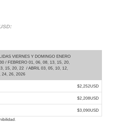
 USD:
SALIDAS VIERNES Y DOMINGO ENERO
, 30 / FEBRERO 01, 06, 08, 13, 15, 20,
, 15, 20, 22 / ABRIL 03, 05, 10, 12,
, 24, 26, 2026
$2,252USD
$2,208USD
$3,090USD
ibilidad.