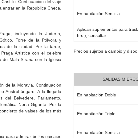
Castillo. Continuación del viaje
a entrar en la Republica Checa.
En habitación Sencilla
Aplican suplementos para trasl
raga, incluyendo la Judería,
hrs.), consultar
ótico, Torre de la Pólvora y
os de la ciudad. Por la tarde,
Precios sujetos a cambio y dispon
 Praga Artistica con el celebre
io de Mala Strana con la Iglesia
SALIDAS MIERCOL
ión de la Moravia. Continuación
rio Austrohúngaro. A la llegada
En habitación Doble
es del Belvedere, Parlamento,
lemática Noria Gigante. Por la
concierto de valses de los más
En habitación Triple
En habitación Sencilla
hia para admirar bellos paisajes