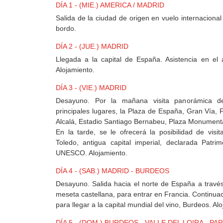
MEXICO
DÍA 1 - (MIE.) AMERICA / MADRID
Salida de la ciudad de origen en vuelo internaciona
bordo.
+
DÍA 2 - (JUE.) MADRID
DESTINOS
Llegada a la capital de España. Asistencia en el a
Alojamiento.
CONTACTO
DÍA 3 - (VIE.) MADRID
Desayuno. Por la mañana visita panorámica de
principales lugares, la Plaza de España, Gran Vía, 
Alcalá, Estadio Santiago Bernabeu, Plaza Monumental
REGISTRO
En la tarde, se le ofrecerá la posibilidad de visi
AGENCIAS
Toledo, antigua capital imperial, declarada Patr
UNESCO. Alojamiento.
DÍA 4 - (SAB.) MADRID - BURDEOS
SISTEMA
DE
Desayuno. Salida hacia el norte de España a través
AGENCIAS
meseta castellana, para entrar en Francia. Continuac
para llegar a la capital mundial del vino, Burdeos. Al
DÍA 5 - (DOM.) BURDEOS - VALLE DEL LOIRA - PAR