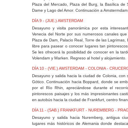
Plaza del Mercado, Plaza del Burg, la Basílica de 
Dame y Lago del Amor. Continuación a Amstermdam 
DÍA 9 - (JUE.) AMSTERDAM
Desayuno y visita panorámica por esta interesan
Venecia del Norte por sus numerosos canales que 
Plaza de Dam, Palacio Real, Torre de las Lagrimas, E
libre para pasear o conocer lugares tan pintorescos
Se les ofrecerá la posibilidad de conocer en la ta
Volendam y Marken. Regreso al hotel y alojamiento.
DÍA 10 - (VIE.) AMSTERDAM - COLONIA - CRUCE
Desayuno y salida hacia la ciudad de Colonia, con s
Gótico. Continuación hacia Boppard, donde se emb
por el Río Rhin, apreciándose durante el recorr
pintorescos paisajes y los más impresionantes cast
en autobús hacia la ciudad de Frankfurt, centro finan
DÍA 11 - (SAB.) FRANKFURT - NUREMBERG - PRA
Desayuno y salida hacia Nuremberg, antigua ci
lugares más históricos de Alemania donde destaca