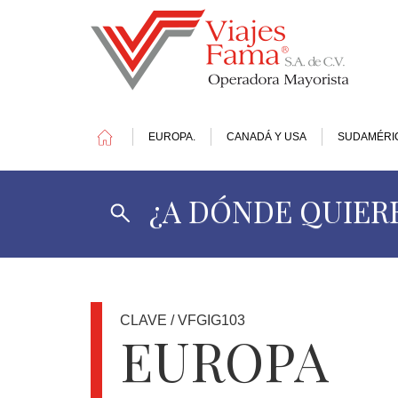
EUROPA.
CANADÁ Y USA
SUDAMÉRI
¿A DÓNDE QUIERE
1
DOLAR
=
17.41
MXN
CLAVE / VFGIG103
EUROPA
OFERTAS