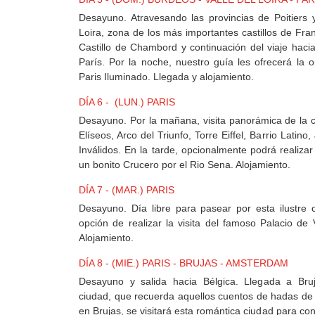
Desayuno. Atravesando las provincias de Poitiers y
Loira, zona de los más importantes castillos de Franc
Castillo de Chambord y continuación del viaje haci
París. Por la noche, nuestro guía les ofrecerá la o
Paris Iluminado. Llegada y alojamiento.
DÍA 6 - (LUN.) PARIS
Desayuno. Por la mañana, visita panorámica de la 
Elíseos, Arco del Triunfo, Torre Eiffel, Barrio Lati
Inválidos. En la tarde, opcionalmente podrá realizar
un bonito Crucero por el Rio Sena. Alojamiento.
DÍA 7 - (MAR.) PARIS
Desayuno. Día libre para pasear por esta ilustre c
opción de realizar la visita del famoso Palacio de V
Alojamiento.
DÍA 8 - (MIE.) PARIS - BRUJAS - AMSTERDAM
Desayuno y salida hacia Bélgica. Llegada a Bruj
ciudad, que recuerda aquellos cuentos de hadas de l
en Brujas, se visitará esta romántica ciudad para co