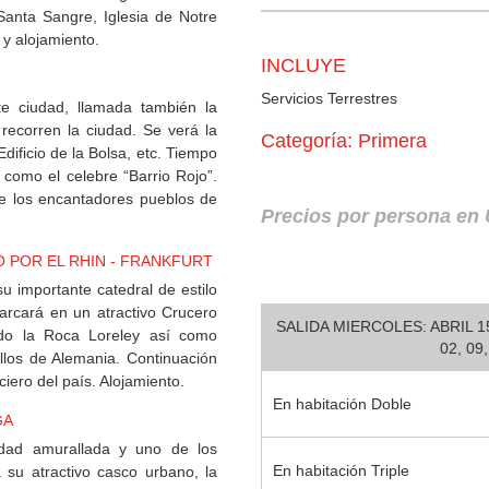
Santa Sangre, Iglesia de Notre
y alojamiento.
INCLUYE
Servicios Terrestres
te ciudad, llamada también la
recorren la ciudad. Se verá la
Categoría: Primera
dificio de la Bolsa, etc. Tiempo
 como el celebre “Barrio Rojo”.
rde los encantadores pueblos de
Precios por persona en
RO POR EL RHIN - FRANKFURT
u importante catedral de estilo
arcará en un atractivo Crucero
SALIDA MIERCOLES: ABRIL 15
ido la Roca Loreley así como
02, 09
illos de Alemania. Continuación
ciero del país. Alojamiento.
En habitación Doble
GA
udad amurallada y uno de los
En habitación Triple
 su atractivo casco urbano, la