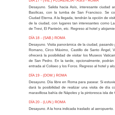
DÍA 17 - (VIE.) FLORENCIA - ASIS - ROMA
Desayuno. Salida hacia Asís, interesante ciudad 
Basílicas, con la tumba de San Francisco. Se co
Ciudad Eterna. A la llegada, tendrán la opción de vis
de la ciudad, con lugares tan interesantes como 
de Trevi, El Panteón, etc. Regreso al hotel y alojamie
DÍA 18 - (SAB.) ROMA
Desayuno. Visita panorámica de la ciudad, pasando po
Romano, Circo Máximo, Castillo de Santo Ángel, Vati
ofrecerá la posibilidad de visitar los Museos Vaticano
de San Pedro. En la tarde, opcionalmente, podrán
entrada al Coliseo y los Foros. Regreso al hotel y al
DÍA 19 - (DOM.) ROMA
Desayuno. Día libre en Roma para pasear. Si estuvie
dará la posibilidad de realizar una visita de día c
maravillosa bahía de Nápoles y la pintoresca isla de 
DÍA 20 - (LUN.) ROMA
Desayuno. A la hora indicada traslado al aeropuerto.