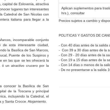
 capital de Eslovenia, atractiva
Aplican suplementos para trasl
conocer lugares tan interesantes
hrs.), consultar
la Catedral de San Nicolas con
tera italiana para llegar a la
Precios sujetos a cambio y dispon
POLITICAS Y GASTOS DE CAN
Marcos, incomparable conjunto
ié de esta interesante ciudad,
- Con 40 días antes de la salida 
iendo la Basílica de San Marcos,
- Con 39 a 30 días antes de la s
- Con 29 - 20 días antes de la s
Ducal, Puente de los Suspiros y
- Con 19 a 15 días antes de la s
re en las que se les ofrecerá la
- Con 14 días o menos de la sal
 ó un atractivo crucero por la
- De no presentarse a la salida 
a conocer la Basílica de San
pital de la Toscana y principal
mica, incluyendo la Catedral, el
ía y Santa Crocce. Alojamiento.