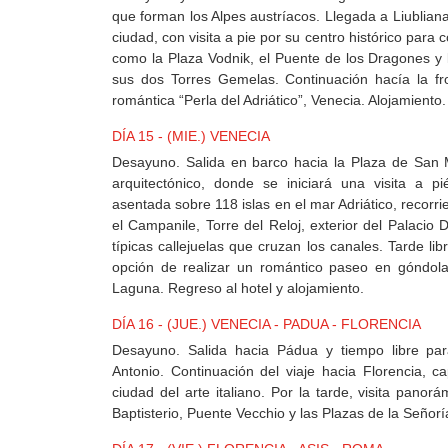
que forman los Alpes austríacos. Llegada a Liubliana,
ciudad, con visita a pie por su centro histórico para 
como la Plaza Vodnik, el Puente de los Dragones y 
sus dos Torres Gemelas. Continuación hacía la fron
romántica “Perla del Adriático”, Venecia. Alojamiento.
DÍA 15 - (MIE.) VENECIA
Desayuno. Salida en barco hacia la Plaza de San 
arquitectónico, donde se iniciará una visita a p
asentada sobre 118 islas en el mar Adriático, recorr
el Campanile, Torre del Reloj, exterior del Palacio 
típicas callejuelas que cruzan los canales. Tarde lib
opción de realizar un romántico paseo en góndola
Laguna. Regreso al hotel y alojamiento.
DÍA 16 - (JUE.) VENECIA - PADUA - FLORENCIA
Desayuno. Salida hacia Pádua y tiempo libre par
Antonio. Continuación del viaje hacia Florencia, ca
ciudad del arte italiano. Por la tarde, visita panorá
Baptisterio, Puente Vecchio y las Plazas de la Señor