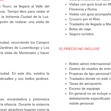
Visitas con guía local en 
 Tours, se llegará al Valle del
Florencia y Roma.
ia. Tiempo libre para visitar el
Visitas con guía acompañan
a la bohemia Ciudad de la Luz,
Crucero por el Rhin.
pción de realizar una visita de
Traslados de llegada a Ma
Bolsa de viaje.
Seguro turístico
ciudad, recorriendo los Campos
no, Jardines de Luxemburgo y Los
EL PRECIO NO INCLUYE:
 la visita de Montmatre y hacer
Boleto aéreo internacional
Gastos de visados de entra
iudad. En este día, existira la
Propinas de tipo personal 
ersalles y sus bellos jardines.
Traslados donde no esté 
Tasas de aeropuerto.
Exceso de equipaje.
En general no se incluye c
debidamente especificado e
as, encantadora y pintoresca
índole personal.
a infancia. Durante la estancia
nocer atractivos lugares como la