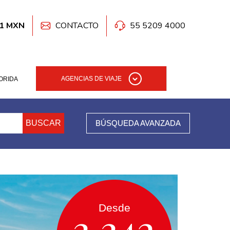
41 MXN
CONTACTO
55 5209 4000
AGENCIAS DE VIAJE
ORIDA
BUSCAR
BÚSQUEDA AVANZADA
Desde
3,342