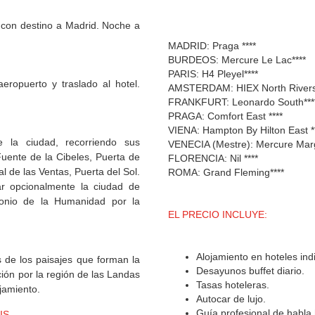
l con destino a Madrid. Noche a
MADRID: Praga ****
BURDEOS: Mercure Le Lac****
PARIS: H4 Pleyel****
eropuerto y traslado al hotel.
AMSTERDAM: HIEX North Rivers
FRANKFURT: Leonardo South***
PRAGA: Comfort East ****
VIENA: Hampton By Hilton East *
 la ciudad, recorriendo sus
VENECIA (Mestre): Mercure Marg
Fuente de la Cibeles, Puerta de
FLORENCIA: Nil ****
 de las Ventas, Puerta del Sol.
ROMA: Grand Fleming****
tar opcionalmente la ciudad de
imonio de la Humanidad por la
EL PRECIO INCLUYE:
Alojamiento en hoteles ind
 de los paisajes que forman la
Desayunos buffet diario.
ión por la región de las Landas
Tasas hoteleras.
ojamiento.
Autocar de lujo.
Guía profesional de habla
IS