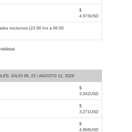
$
4,973USD
ados nocturnos (22:00 hrs a 06:00
ibilidad.
ES: JULIO 08, 22 / AGOSTO 12, 2026
$
3,342USD
$
3,271USD
$
4,868USD