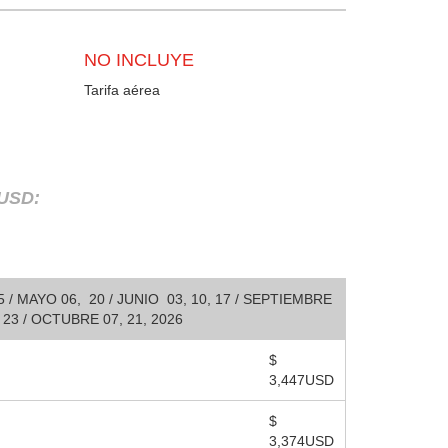
NO INCLUYE
Tarifa aérea
 USD:
 / MAYO 06, 20 / JUNIO 03, 10, 17 / SEPTIEMBRE
, 23 / OCTUBRE 07, 21, 2026
$
3,447USD
$
3,374USD