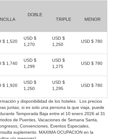
DOBLE
NCILLA
TRIPLE
MENOR
USD $
USD $
 $ 1,520
USD $ 780
1,270
1,250
USD $
USD $
 $ 1,740
USD $ 780
1,299
1,275
USD $
USD $
 $ 1,920
USD $ 780
1,250
1,295
rmación y disponibilidad de los hoteles. Los precios
as juntas, si es solo una persona la que viaja, puede
 durante Temporada Baja entre el 10 enero 2026 al 31
riodos de Puentes, Vacaciones de Semana Santa,
ongresos, Convenciones, Eventos Especiales,
nsulta suplemento.
MAXIMA OCUPACION en la
ultos y/o menores)