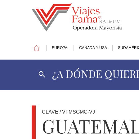
EUROPA.
CANADÁ Y USA
SUDAMÉRI
¿A DÓNDE QUIERE
1
DOLAR
=
17.41
MXN
CLAVE / VFMSGMG-VJ
GUATEMA
OFERTAS