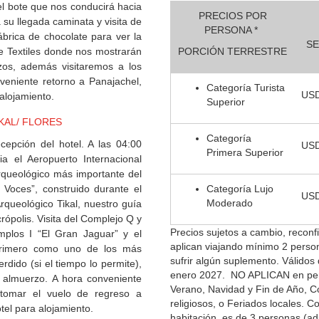
l bote que nos conducirá hacia
PRECIOS POR
su llegada caminata y visita de
PERSONA *
fábrica de chocolate para ver la
SE
de Textiles donde nos mostrarán
PORCIÓN TERRESTRE
nzos, además visitaremos a los
nveniente retorno a Panajachel,
Categoría Turista
USD
alojamiento.
Superior
KAL/ FLORES
Categoría
epción del hotel. A las 04:00
USD
Primera Superior
ia el Aeropuerto Internacional
Arqueológico más importante del
 Voces”, construido durante el
Categoría Lujo
USD
Moderado
Arqueológico Tikal, nuestro guía
ópolis. Visita del Complejo Q y
Precios sujetos a cambio, reconfi
emplos I “El Gran Jaguar” y el
aplican viajando mínimo 2 person
 primero como uno de los más
sufrir algún suplemento. Válidos
rdido (si el tiempo lo permite),
enero 2027. NO APLICAN
en pe
a almuerzo. A hora conveniente
Verano, Navidad y Fin de Año, C
tomar el vuelo de regreso a
religiosos, o Feriados locales.
Co
tel para alojamiento.
habitación, es de 3 personas (ad