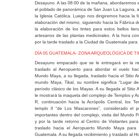
Desayuno. A las 08:00 de la mañana, abordaremos e
el poblado de panorámica de San Juan La Laguna, a 
la Iglesia Católica. Luego nos dirigiremos hacia la 
elaboración del mismo, siguiendo hacia la Fábrica 
la elaboración de los tintes para estos bellos lie
artesanos de las plantas medicinales. A la hora co
por la tarde traslado a la Ciudad de Guatemala para 
DÍA 05 GUATEMALA- ZONA ARQUEOLÓGICA DE TI
Desayuno empacado que se le entregará en la rec
traslado al Aeropuerto para abordar el vuelo hac
Mundo Maya, a su llegada, traslado hacia el Sitio 
mundo Maya, Tikal, su nombre significa “Lugar de
período clásico de los Mayas. A su llegada al Sitio 
le mostrará la maqueta del complejo de Templos y Acr
R, continuación hacia la Acrópolis Central, los T
templo II “de Los Mascarones”, considerado el
importantes dentro del complejo, visita del Mundo Pe
y por la tarde retorno al Centro de Visitantes par
traslado hacia el Aeropuerto Mundo Maya para 
Guatemala. A su llegada recibimiento y traslado al Ho