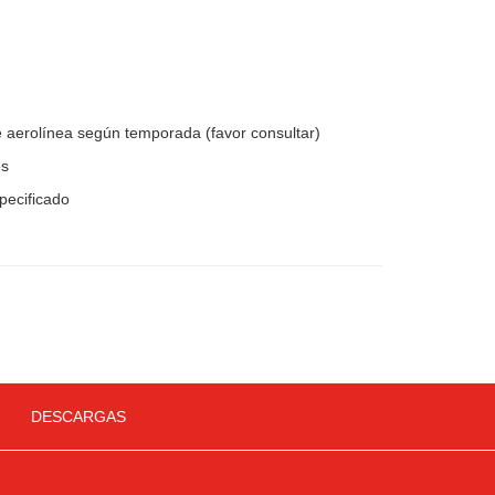
s
s
 aerolínea según temporada (favor consultar)
es
specificado
DESCARGAS