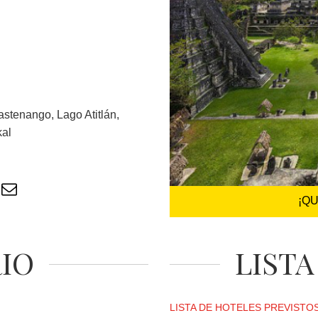
astenango, Lago Atitlán,
kal
¡Q
RIO
LISTA
LISTA DE HOTELES PREVISTOS