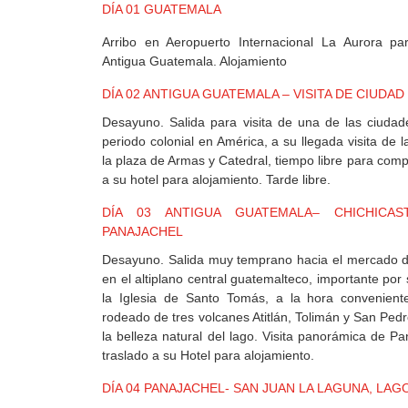
MEXICO
DÍA 01 GUATEMALA
Arribo en Aeropuerto Internacional La Aurora par
Antigua Guatemala. Alojamiento
+
DESTINOS
DÍA 02 ANTIGUA GUATEMALA – VISITA DE CIUDAD
Desayuno. Salida para visita de una de las ciuda
periodo colonial en América, a su llegada visita de la
CONTACTO
la plaza de Armas y Catedral, tiempo libre para comp
a su hotel para alojamiento. Tarde libre.
DÍA 03 ANTIGUA GUATEMALA– CHICHICAS
REGISTRO
PANAJACHEL
AGENCIAS
Desayuno. Salida muy temprano hacia el mercado d
en el altiplano central guatemalteco, importante por 
la Iglesia de Santo Tomás, a la hora conveniente
SISTEMA
rodeado de tres volcanes Atitlán, Tolimán y San Pedro
DE
la belleza natural del lago. Visita panorámica de Pa
AGENCIAS
traslado a su Hotel para alojamiento.
DÍA 04 PANAJACHEL- SAN JUAN LA LAGUNA, LAG