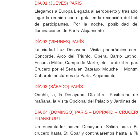
MEXICO
DÍA 01 (JUEVES) PARÍS
Llegamos a Europa Llegada al aeropuerto y traslado a
lugar la reunión con el guía en la recepción del h
+
de participantes. Por la noche, posibilidad de 
DESTINOS
Iluminaciones de París. Alojamiento.
DÍA 02 (VIERNES) PARÍS
La ciudad Luz Desayuno. Visita panorámica con
CONTACTO
Concorde, Arco del Triunfo, Opera, Barrio Latino
Escuela Militar, Campo de Marte, etc. Tarde libre pa
Crucero por el Sena en Bateaux Mouche + Montmart
Cabarets nocturnos de París. Alojamiento.
REGISTRO
AGENCIAS
DÍA 03 (SÁBADO) PARÍS
Oohhh, la, la Desayuno. Día libre. Posibilidad d
mañana, la Visita Opcional del Palacio y Jardines de 
SISTEMA
DÍA 04 (DOMINGO) PARÍS – BOPPARD – CRUCERO
DE
FRANKFURT
AGENCIAS
Un encantador paseo Desayuno. Salida hacia 
crucero hasta St. Goar y continuaremos hasta la 