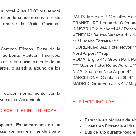
l hotel. A las 19.00 hrs, tendrá
PARIS: Mercure P. Versalles Expo
otel donde conoceremos al resto
FRANKFURT: Leonardo Offenbac
realizar la Visita Opcional:
INNSBRUCK: Alphotel 4* / Resche
VENECIA: Belstay Venezia 4* / N
4* / Lugano Torretta ****
FLORENCIA: B&B Hotel Novoli ***
 Campos Elíseos, Plaza de la
Nord Airport ***sup
, Sorbona, Panteón, Inválidos,
ROMA: Ergife 4* / Green Park Pam
ra disfrutar opcionalmente de un
**** Garner Hotel Rome Aurelia **
re, o asistir a alguno de los
NIZA: Sheraton Nice Airport 4*
BARCELONA: Catalonia 505 4*
MADRID: Gran Versalles 4* / Ma
e realizar, normalmente por la
Versalles. Alojamiento.
EL PRECIO INCLUYE:
 POR EL RHIN – ST. GOAR –
Estancia en régimen de al
Boppard. Embarcaremos en un
1 cena en Florencia el día 0
Plaza Rommer en Frankfurt para
Bus de lujo durante todo el