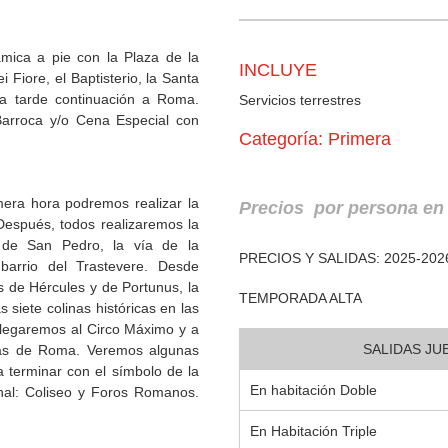
mica a pie con la Plaza de la
INCLUYE
 Fiore, el Baptisterio, la Santa
 la tarde continuación a Roma.
Servicios terrestres
Barroca y/o Cena Especial con
Categoría: Primera
imera hora podremos realizar la
Precios por persona e
 Después, todos realizaremos la
 de San Pedro, la vía de la
PRECIOS Y SALIDAS: 2025-202
barrio del Trastevere. Desde
s de Hércules y de Portunus, la
TEMPORADA ALTA
siete colinas históricas en las
 llegaremos al Circo Máximo y a
SALIDAS JUE
las de Roma. Veremos algunas
 terminar con el símbolo de la
En habitación Doble
onal: Coliseo y Foros Romanos.
En Habitación Triple