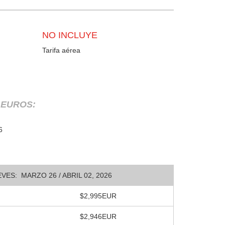
NO INCLUYE
Tarifa aérea
n EUROS:
6
VES: MARZO 26 / ABRIL 02, 2026
$2,995EUR
$2,946EUR