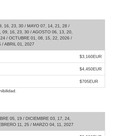
7
16, 23, 30 / MAYO 07, 14, 21, 28 /
, 09, 16, 23, 30 / AGOSTO 06, 13, 20,
24 / OCTUBRE 01, 08, 15, 22, 2026 /
/ ABRIL 01, 2027
$3,160EUR
$4,450EUR
$705EUR
ibilidad.
 05, 19 / DICIEMBRE 03, 17, 24,
FEBRERO 11, 25 / MARZO 04, 11, 2027