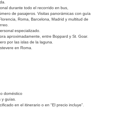
ida.
nal durante todo el recorrido en bus,
mero de pasajeros. Visitas panorámicas con guía
 Florencia, Roma, Barcelona, Madrid y multitud de
rreo.
ersonal especializado.
hora aproximadamente, entre Boppard y St. Goar.
ro por las islas de la laguna.
rastevere en Roma.
 o doméstico
 y guías.
ificado en el itinerario o en “El precio incluye”.