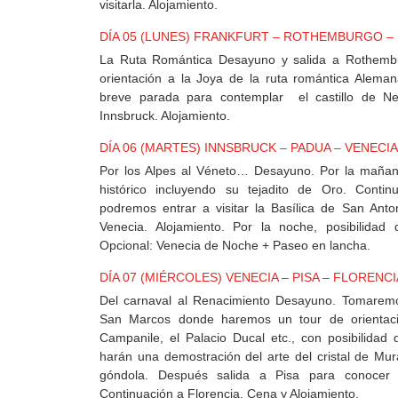
visitarla. Alojamiento.
DÍA 05 (LUNES) FRANKFURT – ROTHEMBURGO –
La Ruta Romántica Desayuno y salida a Rothembu
orientación a la Joya de la ruta romántica Alema
breve parada para contemplar el castillo de Ne
Innsbruck. Alojamiento.
DÍA 06 (MARTES) INNSBRUCK – PADUA – VENECIA
Por los Alpes al Véneto… Desayuno. Por la mañana
histórico incluyendo su tejadito de Oro. Cont
podremos entrar a visitar la Basílica de San Anton
Venecia. Alojamiento. Por la noche, posibilidad d
Opcional: Venecia de Noche + Paseo en lancha.
DÍA 07 (MIÉRCOLES) VENECIA – PISA – FLORENCI
Del carnaval al Renacimiento Desayuno. Tomaremo
San Marcos donde haremos un tour de orientació
Campanile, el Palacio Ducal etc., con posibilidad
harán una demostración del arte del cristal de Mur
góndola. Después salida a Pisa para conocer s
Continuación a Florencia. Cena y Alojamiento.