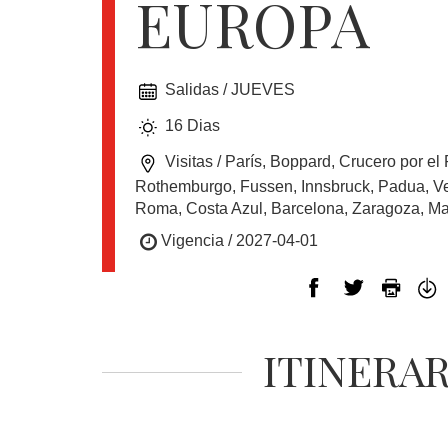
EUROPA
EUROPA
Salidas / JUEVES
CANADÁ
16 Dias
Y
USA
Visitas / París, Boppard, Crucero por el R
Rothemburgo, Fussen, Innsbruck, Padua, Ven
Roma, Costa Azul, Barcelona, Zaragoza, Ma
SUDAMERICA
Vigencia / 2027-04-01
CRUCEROS
ITINERA
FLORIDA