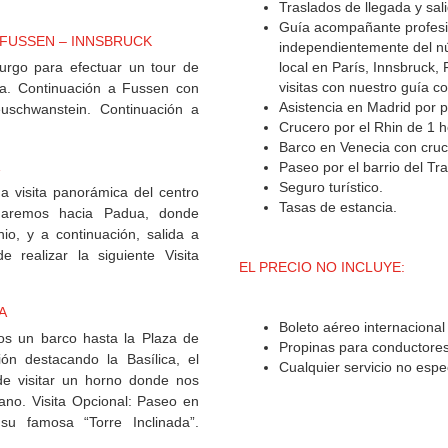
Traslados de llegada y sal
Guía acompañante profesio
 FUSSEN – INNSBRUCK
independientemente del nú
rgo para efectuar un tour de
local en París, Innsbruck,
visitas con nuestro guía co
na. Continuación a Fussen con
Asistencia en Madrid por p
uschwanstein. Continuación a
Crucero por el Rhin de 1 
Barco en Venecia con cruce
Paseo por el barrio del T
Seguro turístico.
 visita panorámica del centro
Tasas de estancia.
inuaremos hacia Padua, donde
io, y a continuación, salida a
e realizar la siguiente Visita
EL PRECIO NO INCLUYE:
A
Boleto aéreo internacional
s un barco hasta la Plaza de
Propinas para conductores
n destacando la Basílica, el
Cualquier servicio no espec
 de visitar un horno donde nos
ano. Visita Opcional: Paseo en
u famosa “Torre Inclinada”.