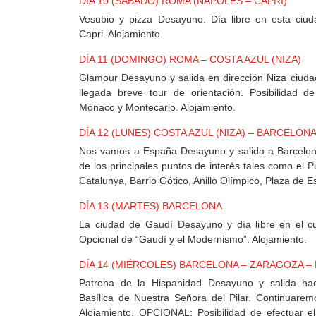
DÍA 10 (SÁBADO) ROMA (NÁPOLES – CAPRI)
Vesubio y pizza Desayuno. Día libre en esta ciud
Capri. Alojamiento.
DÍA 11 (DOMINGO) ROMA – COSTA AZUL (NIZA)
Glamour Desayuno y salida en dirección Niza ciudad
llegada breve tour de orientación. Posibilidad de
Mónaco y Montecarlo. Alojamiento.
DÍA 12 (LUNES) COSTA AZUL (NIZA) – BARCELON
Nos vamos a España Desayuno y salida a Barcelona
de los principales puntos de interés tales como el 
Catalunya, Barrio Gótico, Anillo Olímpico, Plaza de E
DÍA 13 (MARTES) BARCELONA
La ciudad de Gaudí Desayuno y día libre en el cua
Opcional de “Gaudí y el Modernismo”. Alojamiento.
DÍA 14 (MIÉRCOLES) BARCELONA – ZARAGOZA –
Patrona de la Hispanidad Desayuno y salida ha
Basílica de Nuestra Señora del Pilar. Continuarem
Alojamiento. OPCIONAL: Posibilidad de efectuar e