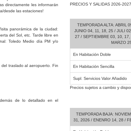
PRECIOS Y SALIDAS 2026-202
as directamente les informarán
 a/desde las estaciones!
TEMPORADA ALTA: ABRIL 09, 
sita panorámica de la ciudad:
JUNIO 04, 11, 18, 25 / JULI 02
rta del Sol, etc. Tarde libre en
27 / SEPTIEMBRE 03, 10, 17, 
ional: Toledo Medio día PM y/o
MARZO 25 
En Habitación Doble
del traslado al aeropuerto. Fin
En Habitación Sencilla
Supl. Servicios Valor Añadido
Precios sujetos a cambio y dispon
además de lo detallado en el
TEMPORADA BAJA: NOVIEMBRE
31, 2026 / ENENRO 14, 28 / 