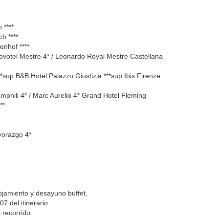
 ****
h ****
nhof ****
ovotel Mestre 4* / Leonardo Royal Mestre Castellana
sup B&B Hotel Palazzo Giustizia ***sup Ibis Firenze
phili 4* / Marc Aurelio 4* Grand Hotel Fleming
**
yorazgo 4*
ojamiento y desayuno buffet.
7 del itinerario.
 recorrido.