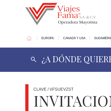
EUROPA.
CANADÁ Y USA
SUDAMÉRI
¿A DÓNDE QUIERE
1
DOLAR
=
17.42
MXN
CLAVE / VFSUEVZST
INVITACIO
OFERTAS