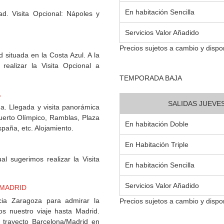
En habitación Sencilla
ad. Visita Opcional: Nápoles y
Servicios Valor Añadido
Precios sujetos a cambio y dispon
 situada en la Costa Azul. A la
 realizar la Visita Opcional a
TEMPORADA BAJA
A
SALIDAS JUEVES
. Llegada y visita panorámica
Puerto Olímpico, Ramblas, Plaza
En habitación Doble
spaña, etc. Alojamiento.
En Habitación Triple
l sugerimos realizar la Visita
En habitación Sencilla
Servicios Valor Añadido
 MADRID
cia Zaragoza para admirar la
Precios sujetos a cambio y dispon
os nuestro viaje hasta Madrid.
l trayecto Barcelona/Madrid en