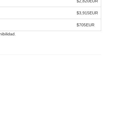
$2,820EUR
$3,915EUR
$705EUR
ibilidad.