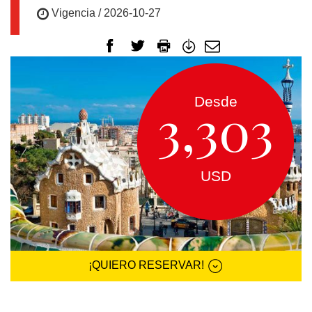
EUROPA
Vigencia / 2026-10-27
CANADÁ
Y
USA
Desde
3,303
SUDAMERICA
USD
CRUCEROS
FLORIDA
¡QUIERO RESERVAR!
MEXICO