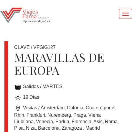
Me
pri
CLAVE / VFGIG127
MARAVILLAS DE
EUROPA
1
DOLAR
=
Salidas / MARTES
17.41
MXN
19 Dias
Visitas / Ámsterdam, Colonia, Crucero por el
OFERTAS
Rhin, Frankfurt, Nuremberg, Praga, Viena
Liubliana, Venecia, Padua, Florencia, Asís, Roma,
Pisa, Niza, Barcelona, Zaragoza , Madrid