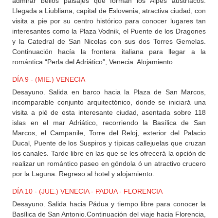
admirar bellos paisajes que forman los Alpes austríacos.
Llegada a Liubliana, capital de Eslovenia, atractiva ciudad, con
visita a pie por su centro histórico para conocer lugares tan
interesantes como la Plaza Vodnik, el Puente de los Dragones
y la Catedral de San Nicolas con sus dos Torres Gemelas.
Continuación hacía la frontera italiana para llegar a la
romántica “Perla del Adriático”, Venecia. Alojamiento.
DÍA 9 - (MIE.) VENECIA
Desayuno. Salida en barco hacia la Plaza de San Marcos,
incomparable conjunto arquitectónico, donde se iniciará una
visita a pié de esta interesante ciudad, asentada sobre 118
islas en el mar Adriático, recorriendo la Basílica de San
Marcos, el Campanile, Torre del Reloj, exterior del Palacio
Ducal, Puente de los Suspiros y típicas callejuelas que cruzan
los canales. Tarde libre en las que se les ofrecerá la opción de
realizar un romántico paseo en góndola ó un atractivo crucero
por la Laguna. Regreso al hotel y alojamiento.
DÍA 10 - (JUE.) VENECIA - PADUA - FLORENCIA
Desayuno. Salida hacia Pádua y tiempo libre para conocer la
Basílica de San Antonio.Continuación del viaje hacia Florencia,