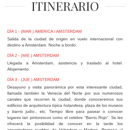
ITINERARIO
+
DESTINOS
DÍA 1 - (MAR.) AMERICA / AMSTERDAM
CONTACTO
Salida de la ciudad de origen en vuelo internacional con
destino a Amsterdam. Noche a bordo.
REGISTRO
DÍA 2 - (MIE.) AMSTERDAM
AGENCIAS
Llegada a Amsterdam, asistencia y traslado al hotel.
Alojamiento.
SISTEMA
DÍA 3 - (JUE.) AMSTERDAM
DE
Desayuno y visita panorámica por esta interesante ciudad,
AGENCIAS
llamada también la Venecia del Norte por sus numerosos
canales que recorren la ciudad, donde conoceremos sus
edificios de arquitectura típica holandesa, plaza de los museos
y barrio judío., etc. Tiempo libre para pasear o conocer
lugares tan pintorescos como el celebre “Barrio Rojo”. Se les
ofrecerá la posibilidad de conocer en la tarde los
encantadores pueblos de Volendam y Marken. Regreso al