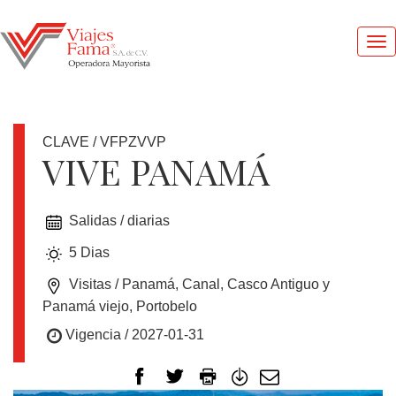
Me
pri
CLAVE / VFPZVVP
VIVE PANAMÁ
1
Salidas / diarias
DOLAR
=
5 Dias
17.4
MXN
Visitas / Panamá, Canal, Casco Antiguo y
Panamá viejo, Portobelo
Vigencia / 2027-01-31
OFERTAS