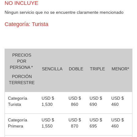
NO INCLUYE
Ningun servicio que no se encuentre claramente mencionado
Categoría: Turista
PRECIOS
POR
PERSONA *
SENCILLA
DOBLE
TRIPLE
MENOR*
PORCIÓN
TERRESTRE
Categoría
USD $
USD $
USD $
USD $
Turista
1,530
860
690
460
Categoría
USD $
USD $
USD $
USD $
Primera
1,550
870
695
460