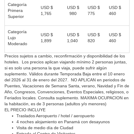
Categoría
USD $
USD $
USD $
USD $
Primera
1,765
980
775
460
Superior
Categoría
USD $
USD $
USD $
USD $
Lujo
1,899
1,040
820
460
Moderado
Precios sujetos a cambio, reconfirmación y disponibilidad de los
hoteles. Los precios aplican viajando mínimo 2 personas juntas,
si es solo una persona la que viaja, puede sufrir algún
suplemento. Válidos durante Temporada Baja entre el 10 enero
del 2026 al 31 de enero del 2027. NO APLICAN
en periodos de
Puentes, Vacaciones de Semana Santa, verano, Navidad y Fin de
Año, Congresos, Convenciones, Eventos Especiales, religiosos, o
Feriados locales.
Consulta suplemento.
MAXIMA OCUPACION en
la habitación, es de 3 personas (adultos y/o menores)
EL PRECIO INCLUYE
Traslados Aeropuerto / hotel / aeropuerto
4 noches alojamiento en Panamá con desayunos
Visita de medio día de Ciudad
Entrada al Centro de Visitantes