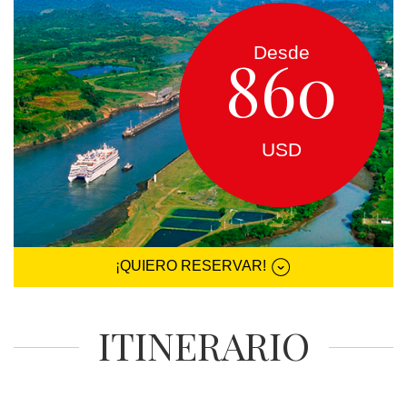
EUROPA
Desde
860
CANADÁ
Y
USA
USD
SUDAMERICA
CRUCEROS
¡QUIERO RESERVAR!
FLORIDA
ITINERARIO
MEXICO