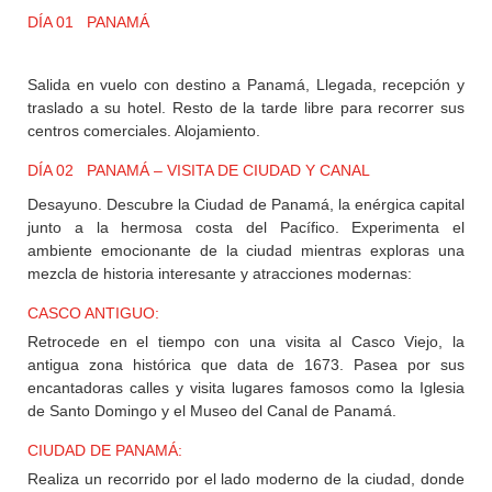
+
DÍA 01 PANAMÁ
DESTINOS
Salida en vuelo con destino a Panamá, Llegada, recepción y
traslado a su hotel. Resto de la tarde libre para recorrer sus
CONTACTO
centros comerciales. Alojamiento.
DÍA 02 PANAMÁ – VISITA DE CIUDAD Y CANAL
REGISTRO
Desayuno. Descubre la Ciudad de Panamá, la enérgica capital
AGENCIAS
junto a la hermosa costa del Pacífico. Experimenta el
ambiente emocionante de la ciudad mientras exploras una
mezcla de historia interesante y atracciones modernas:
SISTEMA
CASCO ANTIGUO:
DE
AGENCIAS
Retrocede en el tiempo con una visita al Casco Viejo, la
antigua zona histórica que data de 1673. Pasea por sus
encantadoras calles y visita lugares famosos como la Iglesia
de Santo Domingo y el Museo del Canal de Panamá.
CIUDAD DE PANAMÁ:
Realiza un recorrido por el lado moderno de la ciudad, donde